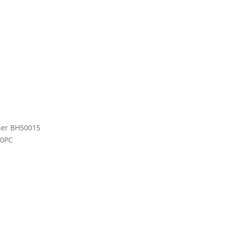
aner BH50015
20PC