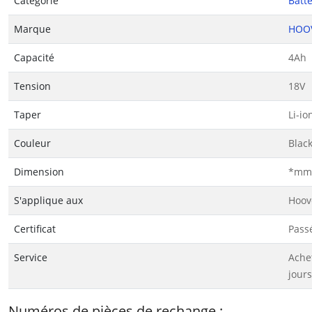
Catégorie
Batte
Marque
HOO
Capacité
4Ah
Tension
18V
Taper
Li-io
Couleur
Blac
Dimension
*mm(
S'applique aux
Hoov
Certificat
Passé
Service
Ache
jours
Numéros de pièces de rechange :