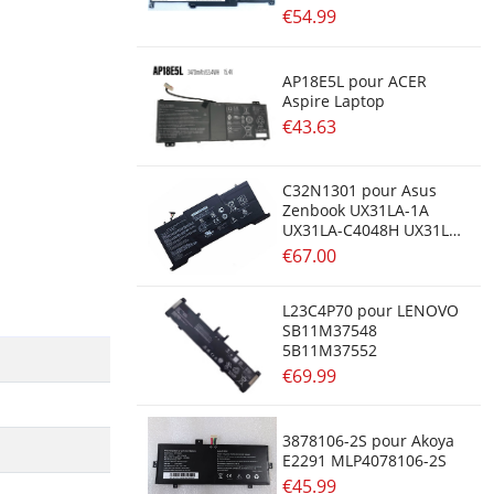
Lenovo IdeaPad 1
€54.99
15ADA7 15.6inch
AP18E5L pour ACER
Aspire Laptop
€43.63
C32N1301 pour Asus
Zenbook UX31LA-1A
UX31LA-C4048H UX31LA-
R5080H
€67.00
L23C4P70 pour LENOVO
SB11M37548
5B11M37552
€69.99
3878106-2S pour Akoya
E2291 MLP4078106-2S
€45.99