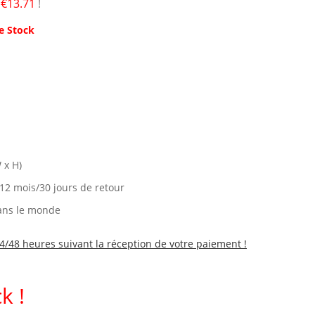
é
€13.71
!
e Stock
 x H)
 12 mois/30 jours de retour
ans le monde
4/48 heures suivant la réception de votre paiement !
k !