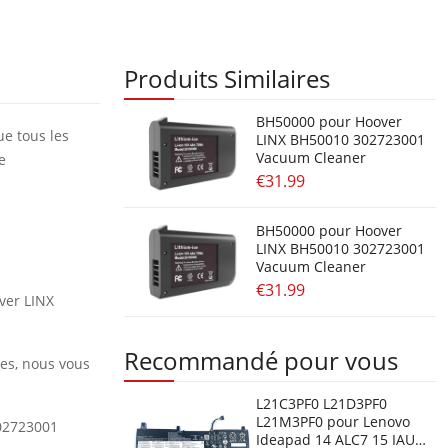
Produits Similaires
BH50000 pour Hoover
ue tous les
LINX BH50010 302723001
Vacuum Cleaner
e
€31.99
BH50000 pour Hoover
LINX BH50010 302723001
Vacuum Cleaner
€31.99
over LINX
Recommandé pour vous
res, nous vous
L21C3PF0 L21D3PF0
L21M3PF0 pour Lenovo
02723001
Ideapad 14 ALC7 15 IAU7