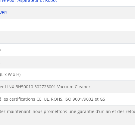
rie Pour Aspirateur Et Robot
VER
n
k
L x W x H)
er LINX BH50010 302723001 Vacuum Cleaner
 les certifications CE, UL, ROHS, ISO 9001/9002 et GS
tez maintenant, nous promettons une garantie d'un an et des reto