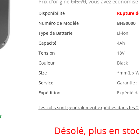
Prix ​​d'origine
€45.70
, vous avez économis
Disponibilité
Rupture d
Numéro de Modèle
BH50000
Type de Batterie
Li-ion
Capacité
4Ah
Tension
18V
Couleur
Black
Size
*mm(L x W
Service
Garantie :
Expédition
Expédié d
Les colis sont généralement expédiés dans les 2
Désolé, plus en stoc