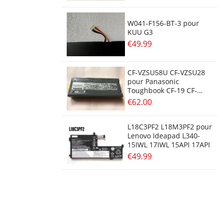
W041-F156-BT-3 pour
KUU G3
€49.99
CF-VZSU58U CF-VZSU28
pour Panasonic
Toughbook CF-19 CF-
VZSU28 CF-VZSU48
€62.00
L18C3PF2 L18M3PF2 pour
Lenovo Ideapad L340-
15IWL 17IWL 15API 17API
€49.99