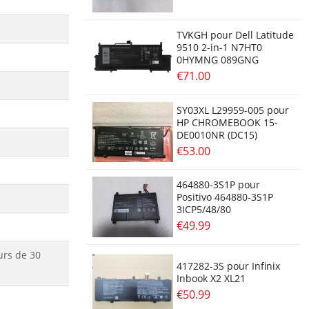
TVKGH pour Dell Latitude
9510 2-in-1 N7HT0
0HYMNG 089GNG
€71.00
SY03XL L29959-005 pour
HP CHROMEBOOK 15-
DE0010NR (DC15)
€53.00
464880-3S1P pour
Positivo 464880-3S1P
3ICP5/48/80
€49.99
urs de 30
417282-3S pour Infinix
Inbook X2 XL21
€50.99