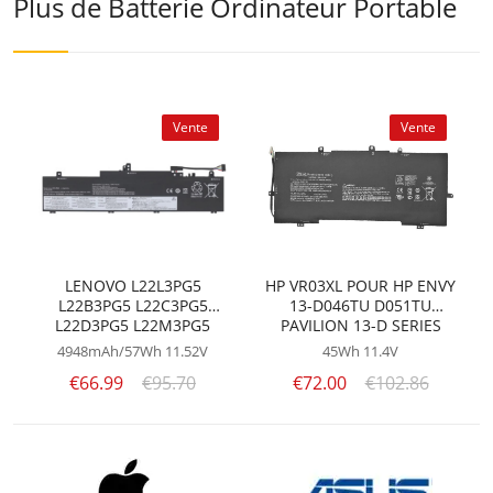
Plus de Batterie Ordinateur Portable
Vente
Vente
LENOVO L22L3PG5
HP VR03XL POUR HP ENVY
L22B3PG5 L22C3PG5
13-D046TU D051TU
L22D3PG5 L22M3PG5
PAVILION 13-D SERIES
POUR LENOVO THINKPAD
4948mAh/57Wh
11.52V
45Wh
11.4V
E14 G5/THINKPAD E16
€66.99
€95.70
€72.00
€102.86
GEN 1 L22B3PG5