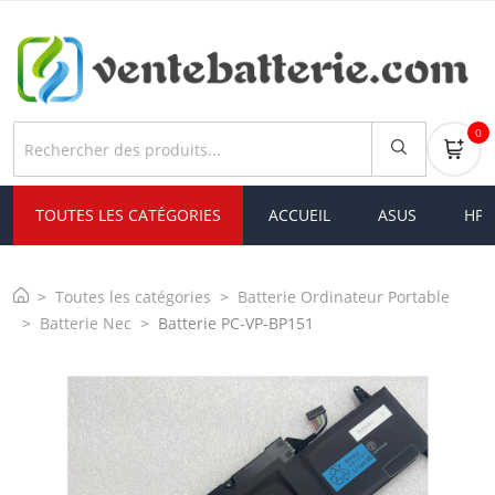
0
TOUTES LES CATÉGORIES
ACCUEIL
ASUS
HP
Toutes les catégories
Batterie Ordinateur Portable
Batterie Nec
Batterie PC-VP-BP151