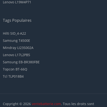
Lenovo L19M4P71
Tags Populaires
Hilti SID_4-A22
Samsung T4500E
Mindray LI23S002A
Lenovo L17L2PB5
Samsung EB-BR380FBE
Topcon BT-66Q
Tcl TLP018B4
Copyright © 2026
ventebatterie.com
. Tous les droits sont