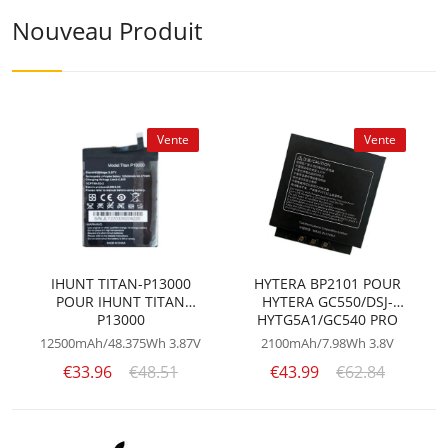
Nouveau Produit
Vente
Vente
IHUNT TITAN-P13000
HYTERA BP2101 POUR
POUR IHUNT TITAN
HYTERA GC550/DSJ-
P13000
HYTG5A1/GC540 PRO
12500mAh/48.375Wh
3.87V
2100mAh/7.98Wh
3.8V
€33.96
€48.51
€43.99
€62.84