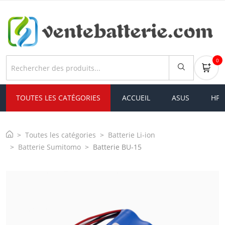
0
TOUTES LES CATÉGORIES
ACCUEIL
ASUS
HP
Toutes les catégories
Batterie Li-ion
Batterie Sumitomo
Batterie BU-15