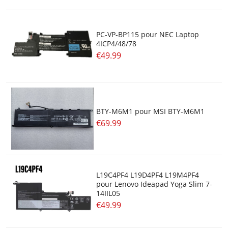
PC-VP-BP115 pour NEC Laptop
4ICP4/48/78
€49.99
BTY-M6M1 pour MSI BTY-M6M1
€69.99
L19C4PF4 L19D4PF4 L19M4PF4
pour Lenovo Ideapad Yoga Slim 7-
14IIL05
€49.99