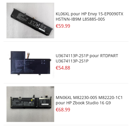
KL06XL pour HP Envy 15-EP0090TX
HSTNN-IB9M L85885-005
€59.99
U3674113P-2S1P pour RTDPART
U3674113P-2S1P
€54.88
MN06XL M82230-005 M82220-1C1
pour HP Zbook Studio 16 G9
€68.99