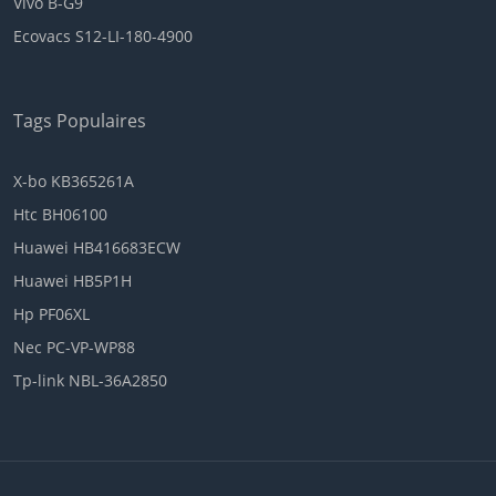
Vivo B-G9
Ecovacs S12-LI-180-4900
Tags Populaires
X-bo KB365261A
Htc BH06100
Huawei HB416683ECW
Huawei HB5P1H
Hp PF06XL
Nec PC-VP-WP88
Tp-link NBL-36A2850