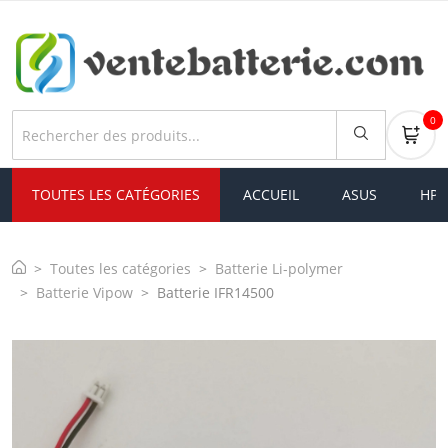
0
TOUTES LES CATÉGORIES
ACCUEIL
ASUS
HP
Toutes les catégories
Batterie Li-polymer
Batterie Vipow
Batterie IFR14500