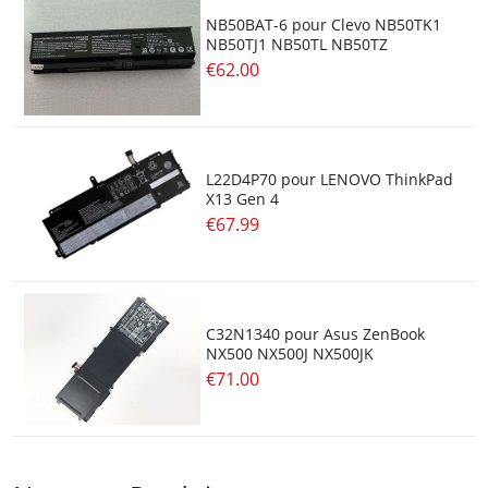
NB50BAT-6 pour Clevo NB50TK1
NB50TJ1 NB50TL NB50TZ
€62.00
L22D4P70 pour LENOVO ThinkPad
X13 Gen 4
€67.99
C32N1340 pour Asus ZenBook
NX500 NX500J NX500JK
€71.00