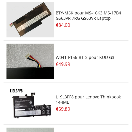
BTY-M6K pour MS-16K3 MS-17B4
GS63VR 7RG GS63VR Laptop
€84.00
W041-F156-BT-3 pour KUU G3
€49.99
L19L3PF8 pour Lenovo Thinkbook
14-IML
€59.89