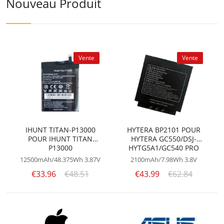
Nouveau Produit
Vente
Vente
IHUNT TITAN-P13000
HYTERA BP2101 POUR
POUR IHUNT TITAN
HYTERA GC550/DSJ-
P13000
HYTG5A1/GC540 PRO
12500mAh/48.375Wh
3.87V
2100mAh/7.98Wh
3.8V
€33.96
€48.51
€43.99
€62.84