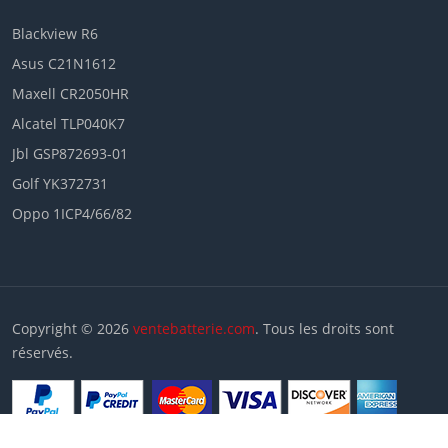
Blackview R6
Asus C21N1612
Maxell CR2050HR
Alcatel TLP040K7
Jbl GSP872693-01
Golf YK372731
Oppo 1ICP4/66/82
Copyright © 2026
ventebatterie.com
. Tous les droits sont
réservés.