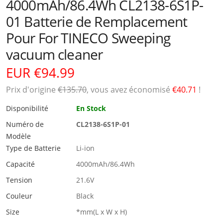
4000mAh/86.4Wh CL2138-6S1P-
01 Batterie de Remplacement
Pour For TINECO Sweeping
vacuum cleaner
EUR €94.99
Prix ​​d'origine
€135.70
, vous avez économisé
€40.71
!
Disponibilité
En Stock
Numéro de
CL2138-6S1P-01
Modèle
Type de Batterie
Li-ion
Capacité
4000mAh/86.4Wh
Tension
21.6V
Couleur
Black
Size
*mm(L x W x H)