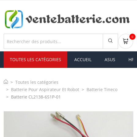
0
TOUTES LES CATÉGORIES
ACCUEIL
ASUS
HP
Toutes les catégories
Batterie Pour Aspirateur Et Robot
Batterie Tineco
Batterie CL2138-6S1P-01