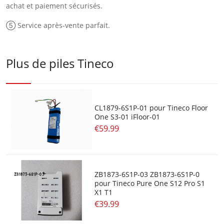
achat et paiement sécurisés.
⑤ Service après-vente parfait.
Plus de piles Tineco
CL1879-6S1P-01 pour Tineco Floor
One S3-01 iFloor-01
€59.99
ZB1873-6S1P-03 ZB1873-6S1P-0
pour Tineco Pure One S12 Pro S1
X1 T1
€39.99