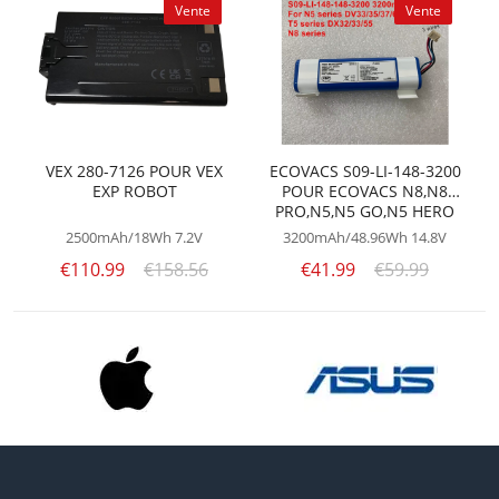
Vente
Vente
VEX 280-7126 POUR VEX
ECOVACS S09-LI-148-3200
EXP ROBOT
POUR ECOVACS N8,N8
PRO,N5,N5 GO,N5 HERO
VACUUM CLEANER
2500mAh/18Wh
7.2V
3200mAh/48.96Wh
14.8V
€110.99
€158.56
€41.99
€59.99