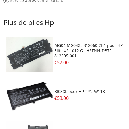
⑤ Service après-vente parfait.
Plus de piles Hp
MG04 MG04XL 812060-2B1 pour HP
Elite X2 1012 G1 HSTNN-DB7F
812205-001
€52.00
BI03XL pour HP TPN-W118
€58.00