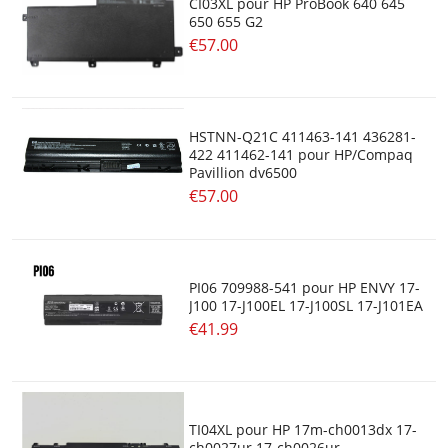
CI03XL pour HP ProBook 640 645
650 655 G2
€57.00
HSTNN-Q21C 411463-141 436281-
422 411462-141 pour HP/Compaq
Pavillion dv6500
€57.00
PI06 709988-541 pour HP ENVY 17-
J100 17-J100EL 17-J100SL 17-J101EA
€41.99
TI04XL pour HP 17m-ch0013dx 17-
ch0027ur 17-ch0026ur