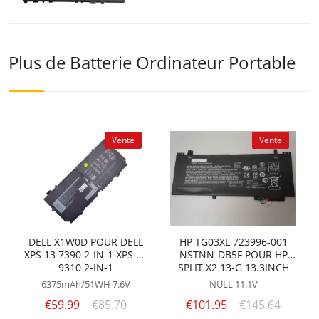
Plus de Batterie Ordinateur Portable
Vente
Vente
DELL X1W0D POUR DELL
HP TG03XL 723996-001
XPS 13 7390 2-IN-1 XPS 13
NSTNN-DB5F POUR HP
9310 2-IN-1
SPLIT X2 13-G 13.3INCH
6375mAh/51WH
7.6V
NULL
11.1V
€59.99
€85.70
€101.95
€145.64