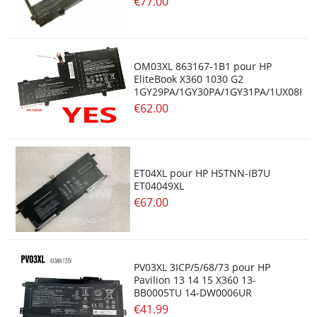
€77.00
OM03XL 863167-1B1 pour HP
EliteBook X360 1030 G2
1GY29PA/1GY30PA/1GY31PA/1UX08PA
€62.00
ET04XL pour HP HSTNN-IB7U
ET04049XL
€67.00
PV03XL 3ICP/5/68/73 pour HP
Pavilion 13 14 15 X360 13-
BB0005TU 14-DW0006UR
€41.99