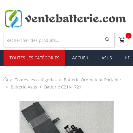
0
TOUTES LES CATÉGORIES
ACCUEIL
ASUS
HP
Toutes les catégories
Batterie Ordinateur Portable
Batterie Asus
Batterie C21N1721