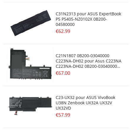
C31N2313 pour ASUS ExpertBook
P5 P5405-NZ0102X 0B200-
04580000
€62.99
C21N1807 0B200-03040000
C223NA-DH02 pour Asus C223NA
C223NA-DH02 0B200-03040000
2ICP4/59/134
€67.00
C23-UX32 pour ASUS VivoBook
U38N Zenbook UX32A UX32V
UX32VD
€57.99