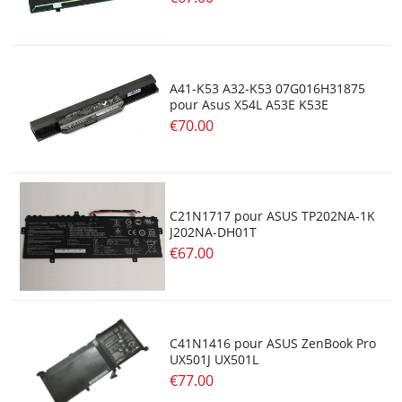
A41-K53 A32-K53 07G016H31875
pour Asus X54L A53E K53E
€70.00
C21N1717 pour ASUS TP202NA-1K
J202NA-DH01T
€67.00
C41N1416 pour ASUS ZenBook Pro
UX501J UX501L
€77.00