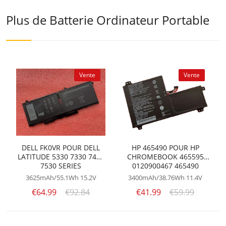
Plus de Batterie Ordinateur Portable
Vente
Vente
DELL FK0VR POUR DELL
HP 465490 POUR HP
LATITUDE 5330 7330 7430
CHROMEBOOK 465595
7530 SERIES
0120900467 465490
0120900626
3625mAh/55.1Wh
15.2V
3400mAh/38.76Wh
11.4V
€64.99
€92.84
€41.99
€59.99