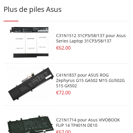
Plus de piles Asus
C31N1512 31CP3/58/137 pour Asus
Series Laptop 31CP3/58/137
€62.00
C41N1837 pour ASUS ROG
Zephyrus G15 GA502 M15 GU502G
S15 GX502
€72.00
C21N1714 pour Asus VIVOBOOK
FLIP 14 TP401N DE10
€67.00