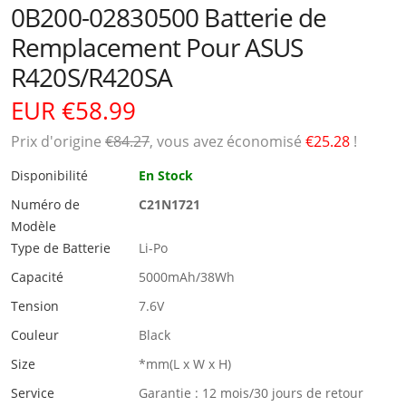
0B200-02830500 Batterie de
Remplacement Pour ASUS
R420S/R420SA
EUR €58.99
Prix ​​d'origine
€84.27
, vous avez économisé
€25.28
!
Disponibilité
En Stock
Numéro de
C21N1721
Modèle
Type de Batterie
Li-Po
Capacité
5000mAh/38Wh
Tension
7.6V
Couleur
Black
Size
*mm(L x W x H)
Service
Garantie : 12 mois/30 jours de retour