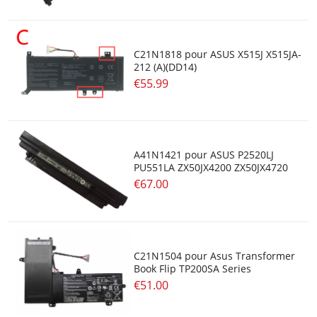
C21N1818 pour ASUS X515J X515JA-
212 (A)(DD14)
€55.99
A41N1421 pour ASUS P2520LJ
PU551LA ZX50JX4200 ZX50JX4720
€67.00
C21N1504 pour Asus Transformer
Book Flip TP200SA Series
€51.00