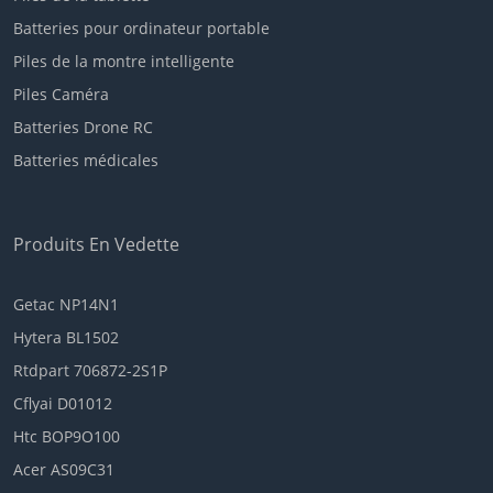
Batteries pour ordinateur portable
Piles de la montre intelligente
Piles Caméra
Batteries Drone RC
Batteries médicales
Produits En Vedette
Getac NP14N1
Hytera BL1502
Rtdpart 706872-2S1P
Cflyai D01012
Htc BOP9O100
Acer AS09C31