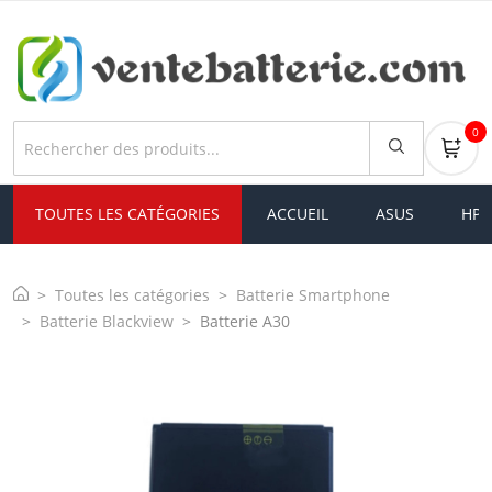
0
TOUTES LES CATÉGORIES
ACCUEIL
ASUS
HP
Toutes les catégories
Batterie Smartphone
Batterie Blackview
Batterie A30