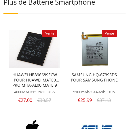
Plus de Batterie Smartphone
Vente
Vente
HUAWEI HB396689ECW
SAMSUNG HQ-6739SDS
POUR HUAWEI MATE9
POUR SAMSUNG PHONE
PRO MHA-AL00 MATE 9
4000MAH/15.3WH
3.82V
5100mAh/19.49Wh
3.82V
€27.00
€38.57
€25.99
€37.13