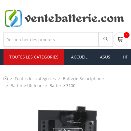
0
TOUTES LES CATÉGORIES
ACCUEIL
ASUS
HP
Toutes les catégories
Batterie Smartphone
Batterie Ulefone
Batterie 3100