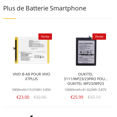
Plus de Batterie Smartphone
Vente
Vente
VIVO B-A8 POUR VIVO
OUKITEL
X7PLUS
S111/WP23/23PRO POUR
OUKITEL WP23/WP23
PRO/S111
3900mAh/15.01WH
3.85V
10600mAh/41.022Wh
3.87V
€23.00
€32.86
€25.99
€37.13