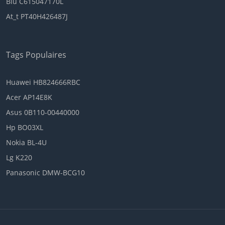
Blu C615047170L
At_t PT40H426487J
Tags Populaires
Huawei HB824666RBC
Acer AP14E8K
Asus 0B110-00440000
Hp BO03XL
Nokia BL-4U
Lg K220
Panasonic DMW-BCG10