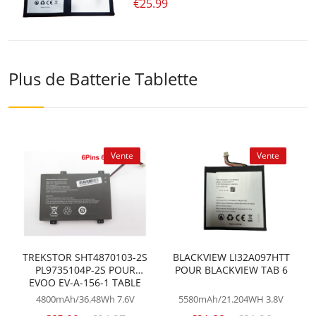
€25.99
Plus de Batterie Tablette
Vente
Vente
TREKSTOR SHT4870103-2S
BLACKVIEW LI32A097HTT
PL9735104P-2S POUR
POUR BLACKVIEW TAB 6
EVOO EV-A-156-1 TABLE
4800mAh/36.48Wh
7.6V
5580mAh/21.204WH
3.8V