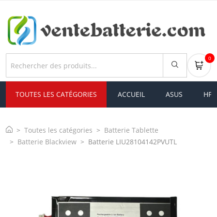
0
TOUTES LES CATÉGORIES
ACCUEIL
ASUS
HP
Toutes les catégories
Batterie Tablette
Batterie Blackview
Batterie LIU28104142PVUTL