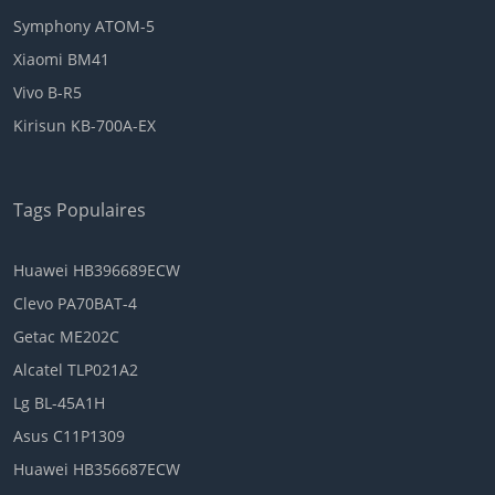
Symphony ATOM-5
Xiaomi BM41
Vivo B-R5
Kirisun KB-700A-EX
Tags Populaires
Huawei HB396689ECW
Clevo PA70BAT-4
Getac ME202C
Alcatel TLP021A2
Lg BL-45A1H
Asus C11P1309
Huawei HB356687ECW