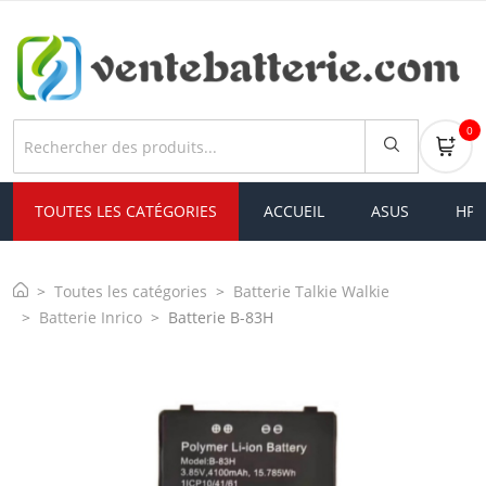
0
TOUTES LES CATÉGORIES
ACCUEIL
ASUS
HP
Toutes les catégories
Batterie Talkie Walkie
Batterie Inrico
Batterie B-83H