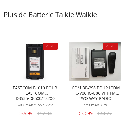
Plus de Batterie Talkie Walkie
Vente
Vente
EASTCOM B1010 POUR
ICOM BP-298 POUR ICOM
EASTCOM
IC-V86 IC-U86 VHF FM
D8535/D8500/T8200
TWO WAY RADIO
2400mAh/17Wh
7.4V
2250mAh
7.2V
€36.99
€52.84
€30.99
€44.27