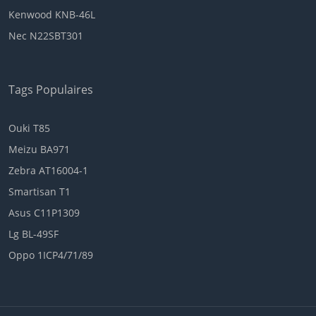
Kenwood KNB-46L
Nec N22SBT301
Tags Populaires
Ouki T85
Meizu BA971
Zebra AT16004-1
Smartisan T1
Asus C11P1309
Lg BL-49SF
Oppo 1ICP4/71/89