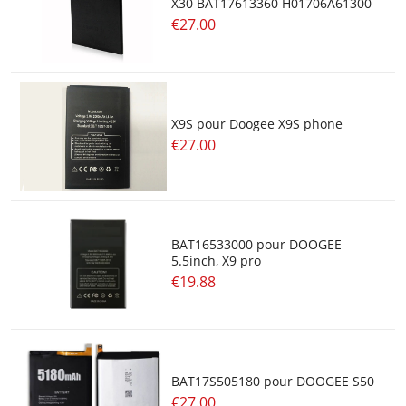
X30 BAT17613360 H01706A61300
€27.00
X9S pour Doogee X9S phone
€27.00
BAT16533000 pour DOOGEE
5.5inch, X9 pro
€19.88
BAT17S505180 pour DOOGEE S50
€27.00