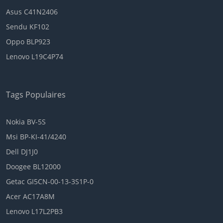
Asus C41N2406
Sendu KF102
Oppo BLP923
Lenovo L19C4P74
Tags Populaires
Nokia BV-5S
Msi BP-KI-41/4240
Dell DJ1J0
Doogee BL12000
Getac GI5CN-00-13-3S1P-0
Acer AC17A8M
Lenovo L17L2PB3