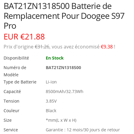
BAT21ZN1318500 Batterie de
Remplacement Pour Doogee S97
Pro
EUR €21.88
Prix ​​d'origine
€31.26
, vous avez économisé
€9.38
!
Disponibilité
En Stock
Numéro de
BAT21ZN1318500
Modèle
Type de Batterie
Li-ion
Capacité
8500mAh/32.73Wh
Tension
3.85V
Couleur
Black
Size
*mm(L x W x H)
Service
Garantie : 12 mois/30 jours de retour