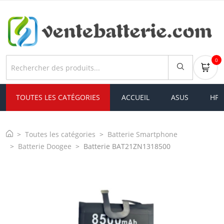
0
TOUTES LES CATÉGORIES
ACCUEIL
ASUS
HP
Toutes les catégories
Batterie Smartphone
Batterie Doogee
Batterie BAT21ZN1318500