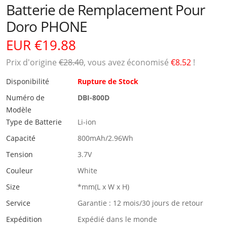
Batterie de Remplacement Pour
Doro PHONE
EUR €19.88
Prix ​​d'origine
€28.40
, vous avez économisé
€8.52
!
Disponibilité
Rupture de Stock
Numéro de
DBI-800D
Modèle
Type de Batterie
Li-ion
Capacité
800mAh/2.96Wh
Tension
3.7V
Couleur
White
Size
*mm(L x W x H)
Service
Garantie : 12 mois/30 jours de retour
Expédition
Expédié dans le monde