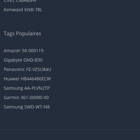
Cmcc CMA40FH
Kenwood KNB-78L
Tags Populaires
Amazon 58-000119
Gigabyte GND-B30
Panasonic FZ-VZSU84U
Huawei HB446486ECW
Samsung AA-PLVN2TP
Garmin 361-00080-00
Samsung SWD-WT-N8