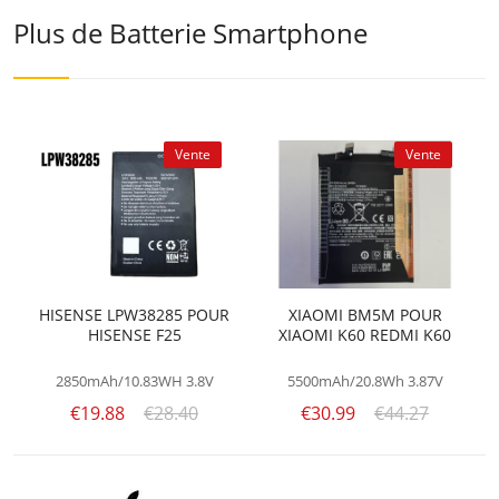
Plus de Batterie Smartphone
Vente
Vente
HISENSE LPW38285 POUR
XIAOMI BM5M POUR
HISENSE F25
XIAOMI K60 REDMI K60
2850mAh/10.83WH
3.8V
5500mAh/20.8Wh
3.87V
€19.88
€28.40
€30.99
€44.27