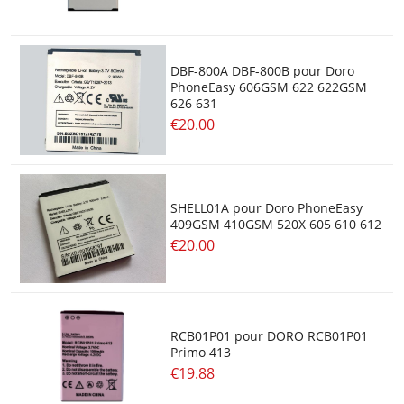
DBF-800A DBF-800B pour Doro
PhoneEasy 606GSM 622 622GSM
626 631
€20.00
SHELL01A pour Doro PhoneEasy
409GSM 410GSM 520X 605 610 612
€20.00
RCB01P01 pour DORO RCB01P01
Primo 413
€19.88