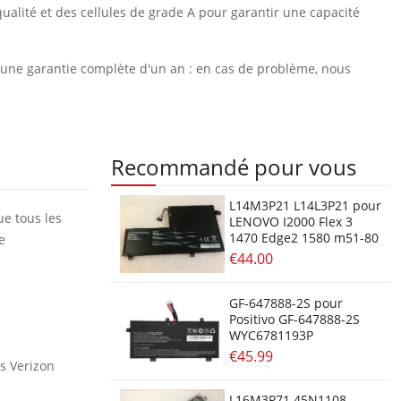
ualité et des cellules de grade A pour garantir une capacité
et une garantie complète d'un an : en cas de problème, nous
Recommandé pour vous
L14M3P21 L14L3P21 pour
ue tous les
LENOVO I2000 Flex 3
1470 Edge2 1580 m51-80
e
€44.00
GF-647888-2S pour
Positivo GF-647888-2S
WYC6781193P
€45.99
es Verizon
L16M3P71 45N1108