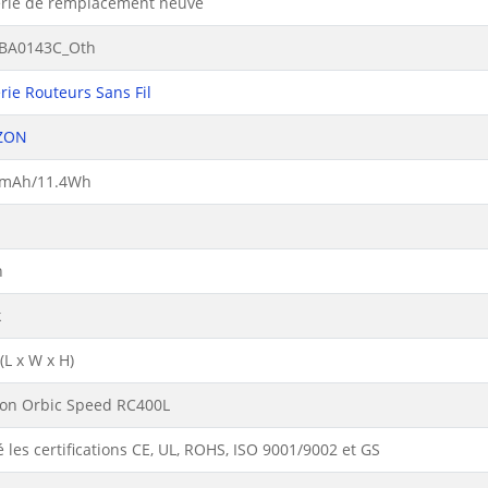
erie de remplacement neuve
BA0143C_Oth
rie Routeurs Sans Fil
ZON
mAh/11.4Wh
n
k
L x W x H)
zon Orbic Speed RC400L
 les certifications CE, UL, ROHS, ISO 9001/9002 et GS