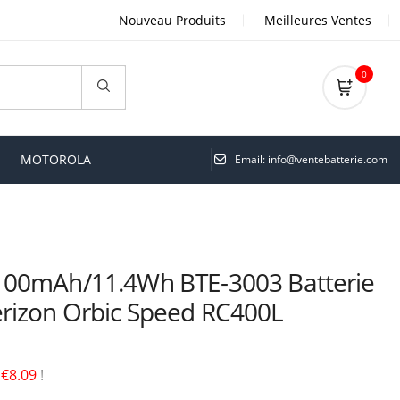
Nouveau Produits
Meilleures Ventes
0
MOTOROLA
Email: info@ventebatterie.com
100mAh/11.4Wh BTE-3003 Batterie
rizon Orbic Speed RC400L
é
€8.09
!