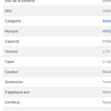
État de la batterie
Batt
SKU
2506
Catégorie
Batte
Marque
VERI
Capacité
3100
Tension
3.7V
Taper
Li-io
Couleur
Blac
Dimension
*mm(
S'applique aux
Veri
Certificat
Passé