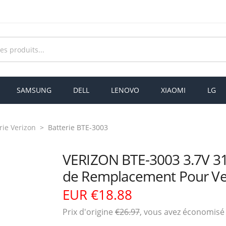
SAMSUNG
DELL
LENOVO
XIAOMI
LG
rie Verizon
Batterie BTE-3003
VERIZON BTE-3003 3.7V 3
de Remplacement Pour Ve
EUR €18.88
Prix ​​d'origine
€26.97
, vous avez économis