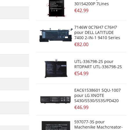
30154200P 7Lines
€42.99
7146W 0C76H7 C76H7
pour DELL LATITUDE
7400 2-IN-1 9410 Series
€82.00
UTL-336798-2S pour
RTDPART UTL-336798-2S
€54.99
EAC61538601 SQU-1007
pour LG XNOTE
S430/S530/S535/PD420
€46.99
597077-3S pour
Machenike Machcreator-