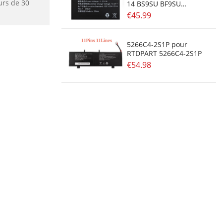
urs de 30
14 BS9SU BF9SU
14BS9SU 14BF9SU
€45.99
5266C4-2S1P pour
RTDPART 5266C4-2S1P
€54.98