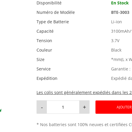
Disponibilité
En Stock
Numéro de Modèle
BTE-3003
Type de Batterie
Li-ion
Capacité
3100mAh/
Tension
3.7V
Couleur
Black
Size
*mm(L x W
Service
Garantie :
Expédition
Expédié d
Les colis sont généralement expédiés dans les 2
-
+
AJOUTER
* Nos batteries sont 100% neuves et certifiées C