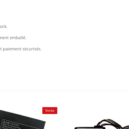
ock.
ement emballé.
et paiement sécurisés.
Vente