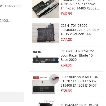
45N1773 pour Lenovo
res, nous vous
Thinkpad T440S X230S
S440 S540
€46.99
C400L.
C21N1701 0B200-
02640000 C21PqC5 pour
ASUS VivoBook S14-
S406U/S14-S406UA
€77.00
X406UA
RC30-0351 RZ09-0351
pour Razer Blade 15
Base 2020
€64.99
5072300P pour MEDION
E15307 E15301 E15302
E15408 E14308 E15407
€68.99
30154200P pour Teclast