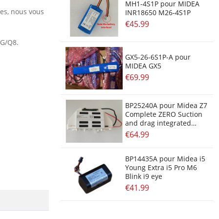
MH1-4S1P pour MIDEA
res, nous vous
INR18650 M26-4S1P
€45.99
NG/Q8.
GX5-26-6S1P-A pour
MIDEA GX5
€69.99
BP25240A pour Midea Z7
Complete ZERO Suction
and drag integrated
machine
€64.99
BP14435A pour Midea i5
Young Extra i5 Pro M6
Blink i9 eye
€41.99