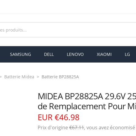
SAMSUNG
DELL
LENOVO
XIAOMI
LG
Batterie Midea
Batterie BP28825A
MIDEA BP28825A 29.6V 2
de Remplacement Pour Mi
EUR €46.98
Prix ​​d'origine
€67.11
, vous avez économis