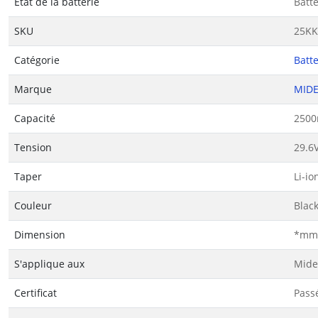
État de la batterie
Batt
SKU
25KK
Catégorie
Batte
Marque
MID
Capacité
250
Tension
29.6
Taper
Li-io
Couleur
Blac
Dimension
*mm(
S'applique aux
Mide
Certificat
Passé