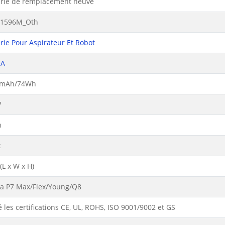
erie de remplacement neuve
1596M_Oth
rie Pour Aspirateur Et Robot
EA
0mAh/74Wh
V
n
k
L x W x H)
a P7 Max/Flex/Young/Q8
 les certifications CE, UL, ROHS, ISO 9001/9002 et GS