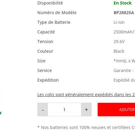
Disponibilité
En Stock
Numéro de Modèle
BP28825A
Type de Batterie
Li-ion
Capacité
2500mAh/
Tension
29.6V
Couleur
Black
Size
*mm(L x W
Service
Garantie :
Expédition
Expédié d
Les colis sont généralement expédiés dans les 2
-
+
AJOUTER
* Nos batteries sont 100% neuves et certifiées C