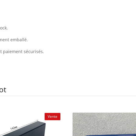
ock.
ement emballé.
et paiement sécurisés.
ot
Vente