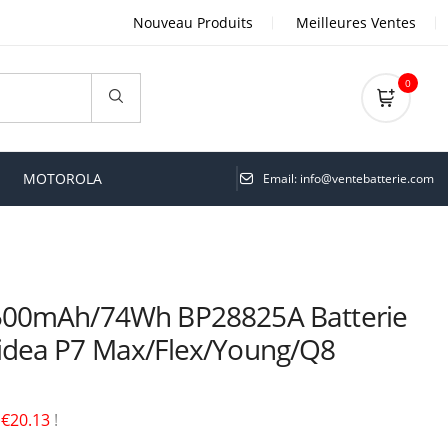
Nouveau Produits
Meilleures Ventes
0
MOTOROLA
Email: info@ventebatterie.com
500mAh/74Wh BP28825A Batterie
dea P7 Max/Flex/Young/Q8
é
€20.13
!