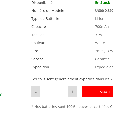
Disponibilité
En Stock
Numéro de Modèle
U600-X82
Type de Batterie
Li-ion
Capacité
700mAh
Tension
3.7V
Couleur
White
Size
*mm(L x W
Service
Garantie :
Expédition
Expédié d
Les colis sont généralement expédiés dans les 2
-
+
AJOUTER
* Nos batteries sont 100% neuves et certifiées C