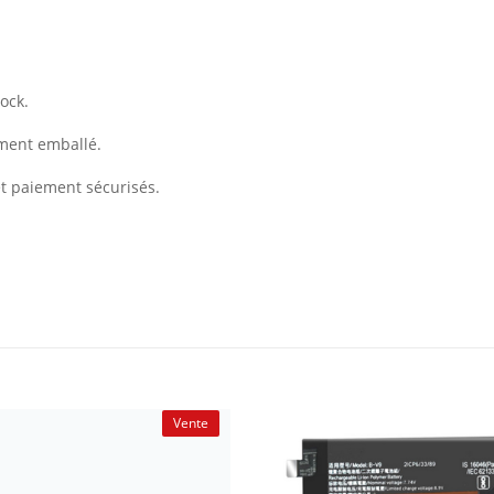
ock.
ement emballé.
et paiement sécurisés.
Vente