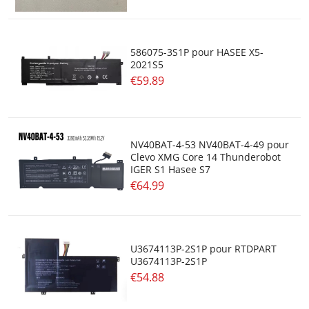
586075-3S1P pour HASEE X5-
2021S5
€59.89
NV40BAT-4-53 NV40BAT-4-49 pour
Clevo XMG Core 14 Thunderobot
IGER S1 Hasee S7
€64.99
U3674113P-2S1P pour RTDPART
U3674113P-2S1P
€54.88