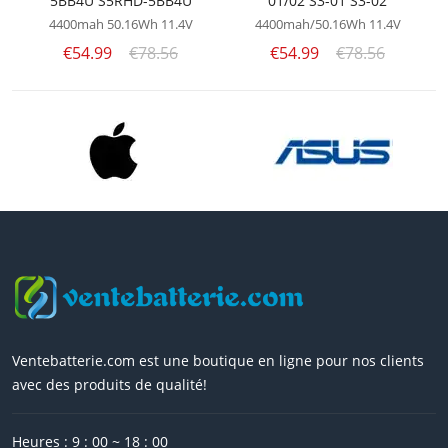
5BB4U S5RHD-5BB4U
01/02 S3-01 S3-02
4400mah 50.16Wh
11.4V
4400mah/50.16Wh
11.4V
€54.99
€78.56
€54.99
€78.56
Ventebatterie.com est une boutique en ligne pour nos clients
avec des produits de qualité!
Heures : 9 : 00 ~ 18 : 00