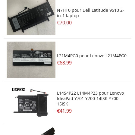
N7HT0 pour Dell Latitude 9510 2-
in-1 laptop
€70.00
L21M4PG0 pour Lenovo L21M4PG0
€68.99
L14S4P22 L14M4P23 pour Lenovo
IdeaPad Y701 Y700-14ISK Y700-
15ISK
€41.99