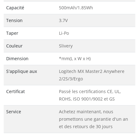
Capacité
500mAh/1.85Wh
Tension
3.7V
Taper
Li-Po
Couleur
Slivery
Dimension
*mm(L x W x H)
S'applique aux
Logitech MX Master2 Anywhere
2/2S/3/Ergo
Certificat
Passé les certifications CE, UL,
ROHS, ISO 9001/9002 et GS
Service
Achetez maintenant, nous
promettons une garantie d'un an
et des retours de 30 jours