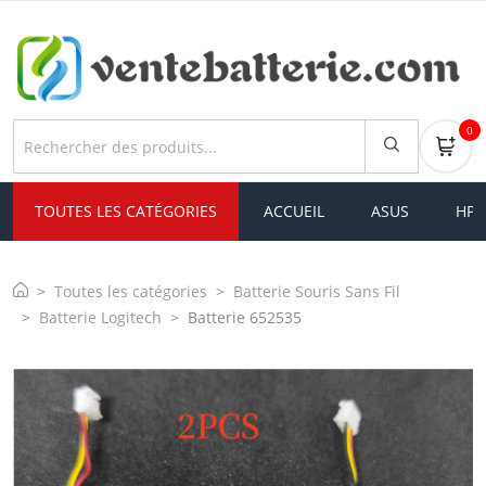
0
TOUTES LES CATÉGORIES
ACCUEIL
ASUS
HP
Toutes les catégories
Batterie Souris Sans Fil
Batterie Logitech
Batterie 652535