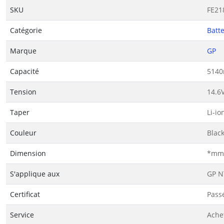
SKU
FE21
Catégorie
Batte
Marque
GP
Capacité
514
Tension
14.6
Taper
Li-io
Couleur
Blac
Dimension
*mm(
S'applique aux
GP N
Certificat
Passé
Service
Ache