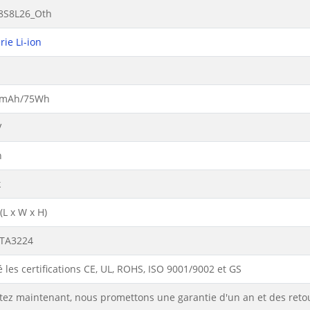
8S8L26_Oth
rie Li-ion
0mAh/75Wh
V
n
k
L x W x H)
TA3224
 les certifications CE, UL, ROHS, ISO 9001/9002 et GS
tez maintenant, nous promettons une garantie d'un an et des reto