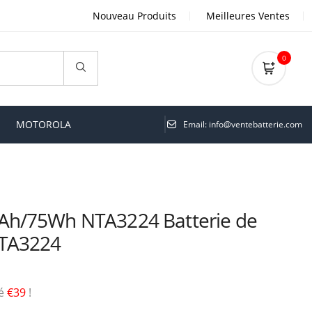
Nouveau Produits
Meilleures Ventes
0
MOTOROLA
Email: info@ventebatterie.com
Ah/75Wh NTA3224 Batterie de
TA3224
sé
€39
!