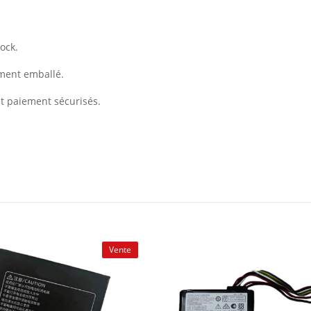
ock.
ement emballé.
et paiement sécurisés.
Vente