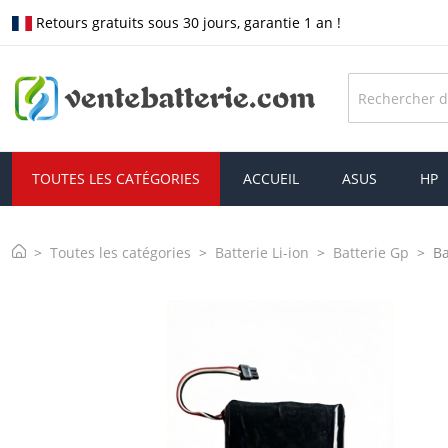
Retours gratuits sous 30 jours, garantie 1 an !
TOUTES LES CATÉGORIES
ACCUEIL
ASUS
HP
Toutes les catégories
Batterie Li-ion
Batterie Gp
Ba