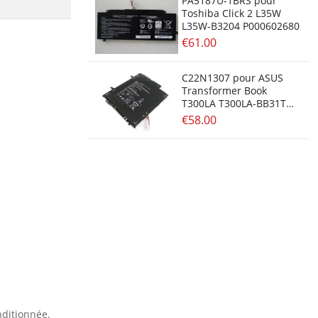
PA5187U-1BRS pour
Toshiba Click 2 L35W
L35W-B3204 P000602680
€61.00
C22N1307 pour ASUS
Transformer Book
T300LA T300LA-BB31T
Series
€58.00
nditionnée.