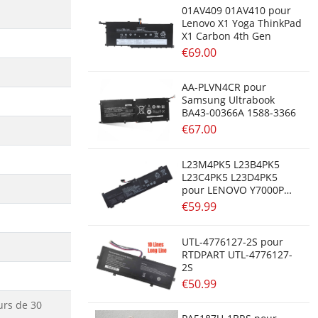
01AV409 01AV410 pour
Lenovo X1 Yoga ThinkPad
X1 Carbon 4th Gen
€69.00
AA-PLVN4CR pour
Samsung Ultrabook
BA43-00366A 1588-3366
€67.00
L23M4PK5 L23B4PK5
L23C4PK5 L23D4PK5
pour LENOVO Y7000P
R7000P 2024
€59.99
UTL-4776127-2S pour
RTDPART UTL-4776127-
2S
€50.99
urs de 30