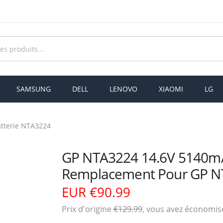
SAMSUNG
DELL
LENOVO
XIAOMI
LG
tterie NTA3224
GP NTA3224 14.6V 5140m
Remplacement Pour GP N
EUR €90.99
Prix ​​d'origine
€129.99
, vous avez économi