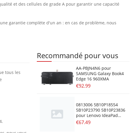
ualité et des cellules de grade A pour garantir une capacité
et une garantie complète d'un an : en cas de problème, nous
Recommandé pour vous
AA-PBJN4N6 pour
ue tous les
SAMSUNG Galaxy Book4
Edge 16 960XMA
e
€92.99
0813006 5B10P18554
5B10P23790 5B10P23836
pour Lenovo IdeaPad
120S 11inch 120S-11IAP
4.
€67.49
res, nous vous