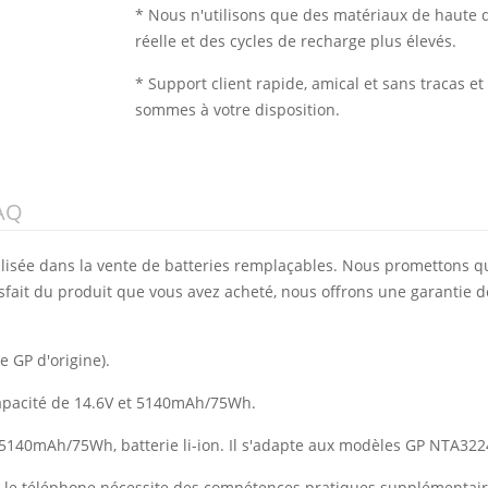
* Nous n'utilisons que des matériaux de haute q
réelle et des cycles de recharge plus élevés.
* Support client rapide, amical et sans tracas 
sommes à votre disposition.
AQ
alisée dans la vente de batteries remplaçables. Nous promettons q
isfait du produit que vous avez acheté, nous offrons une garantie d
e GP d'origine).
capacité de 14.6V et 5140mAh/75Wh.
e 5140mAh/75Wh, batterie li-ion. Il s'adapte aux modèles GP NTA322
vec le téléphone nécessite des compétences pratiques supplémentai