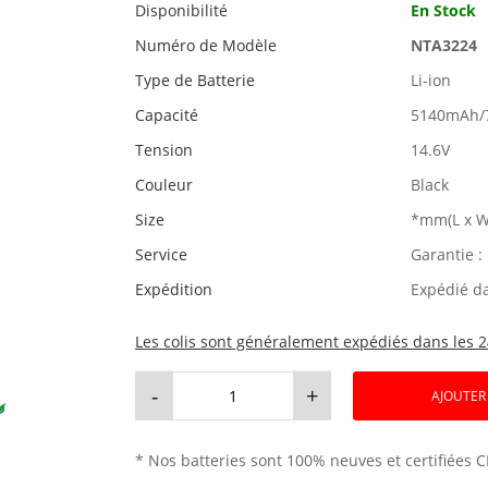
Disponibilité
En Stock
Numéro de Modèle
NTA3224
Type de Batterie
Li-ion
Capacité
5140mAh/
Tension
14.6V
Couleur
Black
Size
*mm(L x W
Service
Garantie :
Expédition
Expédié d
Les colis sont généralement expédiés dans les 2
-
+
AJOUTER
* Nos batteries sont 100% neuves et certifiées C