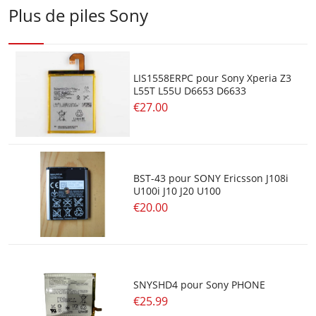
Plus de piles Sony
LIS1558ERPC pour Sony Xperia Z3
L55T L55U D6653 D6633
€27.00
BST-43 pour SONY Ericsson J108i
U100i J10 J20 U100
€20.00
SNYSHD4 pour Sony PHONE
€25.99