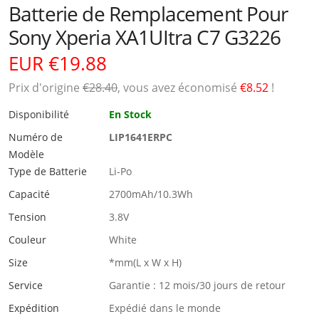
Batterie de Remplacement Pour
Sony Xperia XA1UItra C7 G3226
EUR €19.88
Prix ​​d'origine
€28.40
, vous avez économisé
€8.52
!
Disponibilité
En Stock
Numéro de
LIP1641ERPC
Modèle
Type de Batterie
Li-Po
Capacité
2700mAh/10.3Wh
Tension
3.8V
Couleur
White
Size
*mm(L x W x H)
Service
Garantie : 12 mois/30 jours de retour
Expédition
Expédié dans le monde