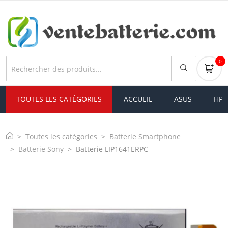
0
TOUTES LES CATÉGORIES
ACCUEIL
ASUS
HP
Toutes les catégories
Batterie Smartphone
Batterie Sony
Batterie LIP1641ERPC