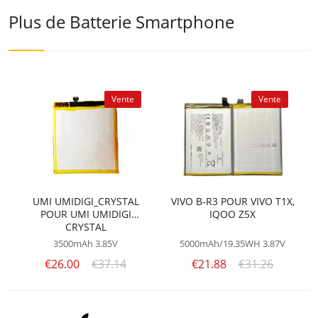
Plus de Batterie Smartphone
Vente
Vente
UMI UMIDIGI_CRYSTAL
VIVO B-R3 POUR VIVO T1X,
POUR UMI UMIDIGI
IQOO Z5X
CRYSTAL
3500mAh
3.85V
5000mAh/19.35WH
3.87V
€26.00
€37.14
€21.88
€31.26