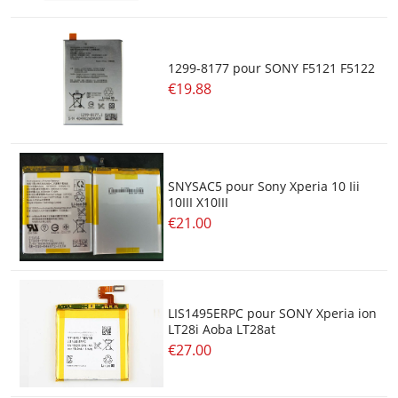
1299-8177 pour SONY F5121 F5122
€19.88
SNYSAC5 pour Sony Xperia 10 Iii
10III X10III
€21.00
LIS1495ERPC pour SONY Xperia ion
LT28i Aoba LT28at
€27.00