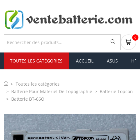
0
TOUTES LES CATÉGORIES
ACCUEIL
ASUS
HP
Toutes les catégories
Batterie Pour Materiel De Topographie
Batterie Topcon
Batterie BT-66Q