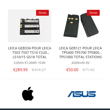
Vente
Vente
LEICA GEB334 POUR LEICA
LEICA GEB121 POUR LEICA
TS03 TS07 TS10 CS20
TPS400 TPS700 TPS800
LS10/15 GS18 TOTAL
TPS1000 TOTAL STATIONS
STATIONS
BATTERY
3.45Ah/37.26Wh
10.8V
4200mAh
6V
€289.99
€414.27
€50.00
€71.43