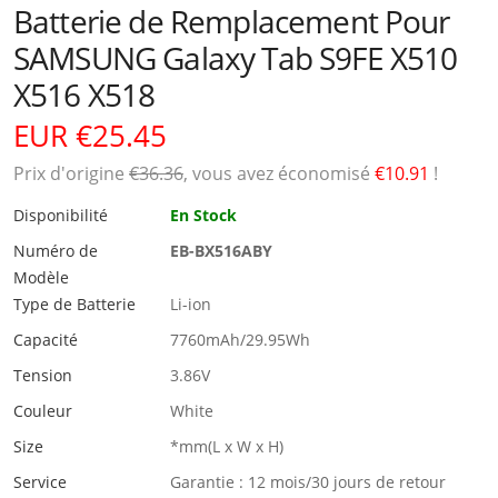
Batterie de Remplacement Pour
SAMSUNG Galaxy Tab S9FE X510
X516 X518
EUR €25.45
Prix ​​d'origine
€36.36
, vous avez économisé
€10.91
!
Disponibilité
En Stock
Numéro de
EB-BX516ABY
Modèle
Type de Batterie
Li-ion
Capacité
7760mAh/29.95Wh
Tension
3.86V
Couleur
White
Size
*mm(L x W x H)
Service
Garantie : 12 mois/30 jours de retour