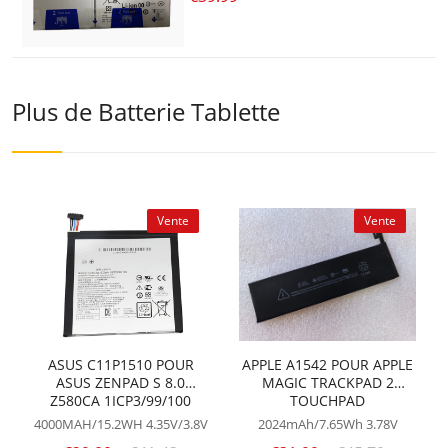
Plus de Batterie Tablette
Vente
Vente
ASUS C11P1510 POUR
APPLE A1542 POUR APPLE
ASUS ZENPAD S 8.0
MAGIC TRACKPAD 2
Z580CA 1ICP3/99/100
TOUCHPAD
4000MAH/15.2WH
4.35V/3.8V
2024mAh/7.65Wh
3.78V