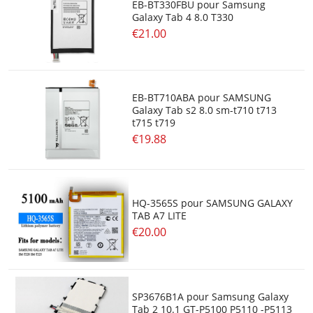
EB-BT330FBU pour Samsung
Galaxy Tab 4 8.0 T330
€21.00
EB-BT710ABA pour SAMSUNG
Galaxy Tab s2 8.0 sm-t710 t713
t715 t719
€19.88
HQ-3565S pour SAMSUNG GALAXY
TAB A7 LITE
€20.00
SP3676B1A pour Samsung Galaxy
Tab 2 10.1 GT-P5100 P5110 -P5113