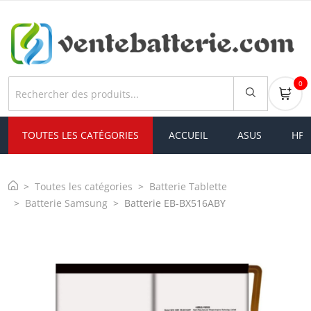
0
TOUTES LES CATÉGORIES
ACCUEIL
ASUS
HP
Toutes les catégories
Batterie Tablette
Batterie Samsung
Batterie EB-BX516ABY