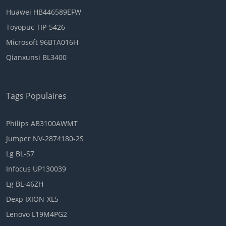
Huawei HB446589EFW
Toyopuc TIP-5426
Microsoft 96BTA016H
Qianxunsi BL3400
Tags Populaires
Philips AB3100AWMT
Jumper NV-2874180-2S
Lg BL-S7
Infocus UP130039
Lg BL-46ZH
Dexp IXION-XL5
Lenovo L19M4PG2