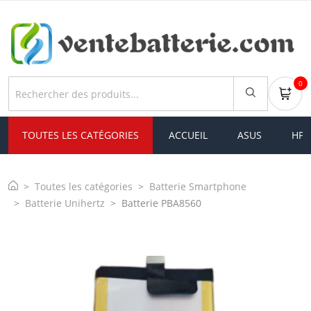
0
TOUTES LES CATÉGORIES
ACCUEIL
ASUS
HP
Toutes les catégories
Batterie Smartphone
Batterie Unihertz
Batterie PBA8560