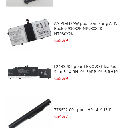
AA-PLVN2AW pour Samsung ATIV
Book 9 930X2K NP930X2K
NT930X2K
€68.99
L24B3PK2 pour LENOVO IdeaPad
Slim 3 14IRH10/15ARP10/16IRH10
€68.99
776622-001 pour HP 14-Y 15-F
€54.97