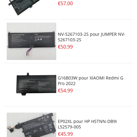
€57.00
NV-5267103-2S pour JUMPER NV-
5267103-2S
€50.99
G16B03W pour XIAOMI Redmi G
Pro 2022
€54.99
EP02XL pour HP HSTNN-DB9I
L52579-005
€45.99