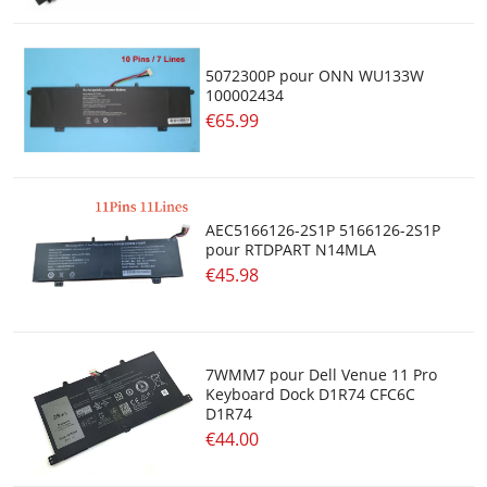
5072300P pour ONN WU133W
100002434
€65.99
AEC5166126-2S1P 5166126-2S1P
pour RTDPART N14MLA
€45.98
7WMM7 pour Dell Venue 11 Pro
Keyboard Dock D1R74 CFC6C
D1R74
€44.00