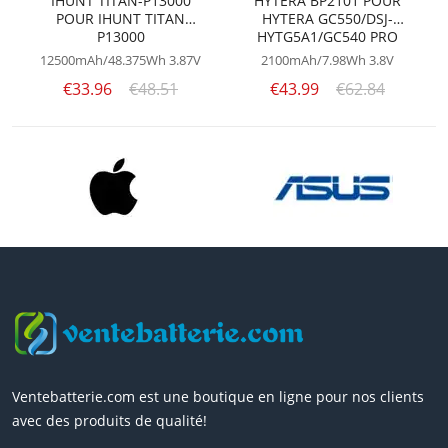
IHUNT TITAN-P13000
HYTERA BP2101 POUR
POUR IHUNT TITAN
HYTERA GC550/DSJ-
P13000
HYTG5A1/GC540 PRO
12500mAh/48.375Wh
3.87V
2100mAh/7.98Wh
3.8V
€33.96
€48.51
€43.99
€62.84
Ventebatterie.com est une boutique en ligne pour nos clients
avec des produits de qualité!