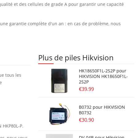
ualité et des cellules de grade A pour garantir une capacité
et une garantie complète d'un an : en cas de problème, nous
Plus de piles Hikvision
HK18650F1L-2S2P pour
ue tous les
HIKVISION HK18650F1L-
2S2P
e
€39.99
B0732 pour HIKVISION
B0732
€30.90
ON HKP80L-P.
DV-04B pour Hikvision
res, nous vous