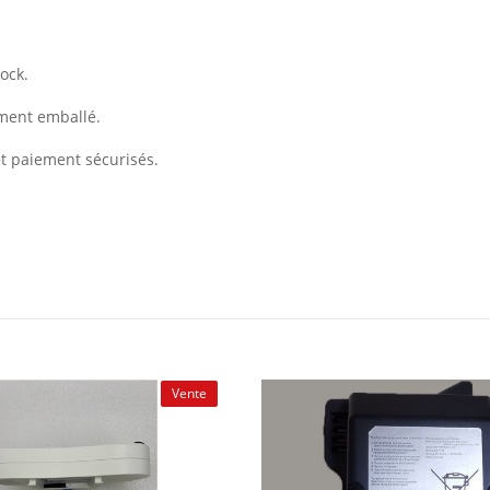
ock.
ement emballé.
et paiement sécurisés.
Vente