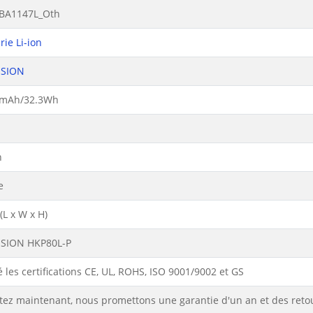
BA1147L_Oth
rie Li-ion
ISION
mAh/32.3Wh
n
e
L x W x H)
ISION HKP80L-P
 les certifications CE, UL, ROHS, ISO 9001/9002 et GS
tez maintenant, nous promettons une garantie d'un an et des reto