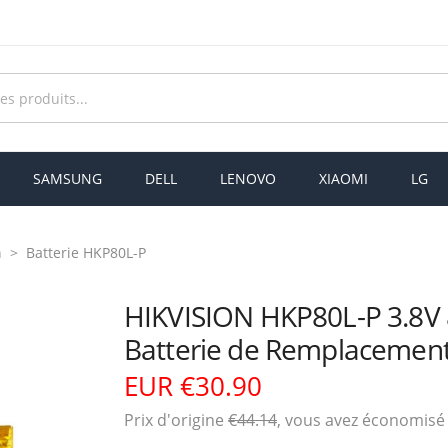
SAMSUNG
DELL
LENOVO
XIAOMI
LG
n
Batterie HKP80L-P
HIKVISION HKP80L-P 3.8
Batterie de Remplacemen
EUR €30.90
Prix ​​d'origine
€44.14
, vous avez économis