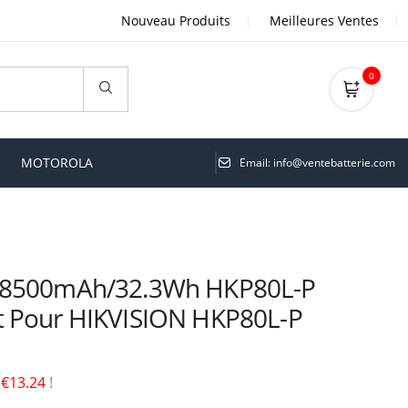
Nouveau Produits
Meilleures Ventes
0
MOTOROLA
Email: info@ventebatterie.com
V 8500mAh/32.3Wh HKP80L-P
t Pour HIKVISION HKP80L-P
é
€13.24
!