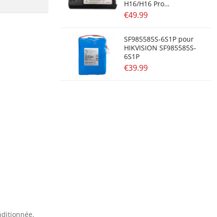
H16/H16 Pro
/H23/H26/H36 TP21/TP23
€49.99
SF985585S-6S1P pour
HIKVISION SF985585S-
6S1P
€39.99
nditionnée.