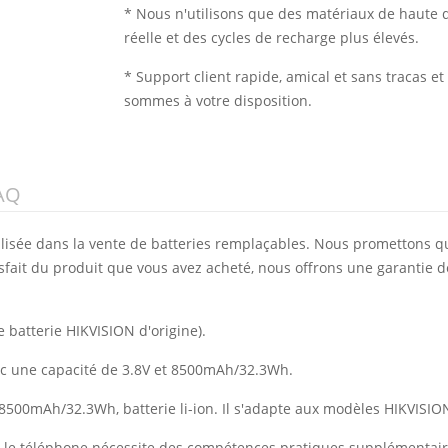
* Nous n'utilisons que des matériaux de haute q
réelle et des cycles de recharge plus élevés.
* Support client rapide, amical et sans tracas 
sommes à votre disposition.
AQ
alisée dans la vente de batteries remplaçables. Nous promettons q
isfait du produit que vous avez acheté, nous offrons une garantie d
 batterie HIKVISION d'origine).
vec une capacité de 3.8V et 8500mAh/32.3Wh.
 8500mAh/32.3Wh, batterie li-ion. Il s'adapte aux modèles HIKVISI
vec le téléphone nécessite des compétences pratiques supplémentai