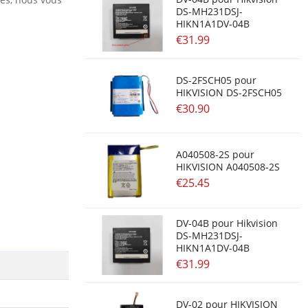
DS-MH231DSJ-
HIKN1A1DV-04B
€31.99
DS-2FSCH05 pour
HIKVISION DS-2FSCH05
€30.90
A040508-2S pour
HIKVISION A040508-2S
€25.45
DV-04B pour Hikvision
DS-MH231DSJ-
HIKN1A1DV-04B
€31.99
DV-02 pour HIKVISION