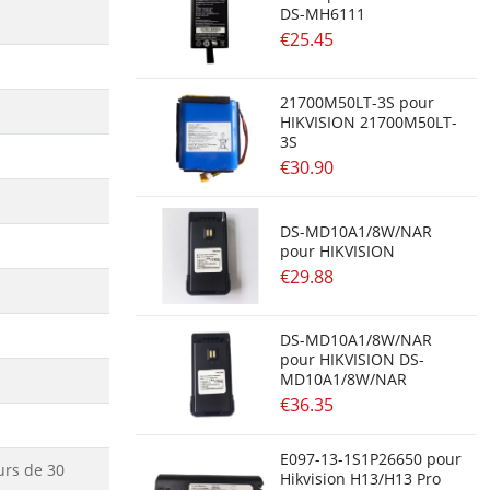
DS-MH6111
€25.45
21700M50LT-3S pour
HIKVISION 21700M50LT-
3S
€30.90
DS-MD10A1/8W/NAR
pour HIKVISION
€29.88
DS-MD10A1/8W/NAR
pour HIKVISION DS-
MD10A1/8W/NAR
€36.35
E097-13-1S1P26650 pour
urs de 30
Hikvision H13/H13 Pro