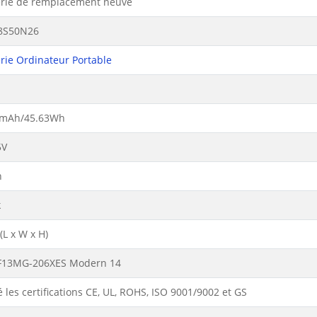
erie de remplacement neuve
8S50N26
erie Ordinateur Portable
mAh/45.63Wh
5V
n
k
L x W x H)
F13MG-206XES Modern 14
 les certifications CE, UL, ROHS, ISO 9001/9002 et GS