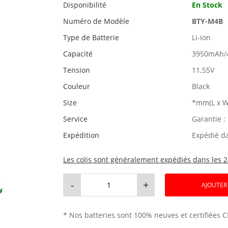
Disponibilité
En Stock
Numéro de Modèle
BTY-M4B
Type de Batterie
Li-ion
Capacité
3950mAh/
Tension
11.55V
Couleur
Black
Size
*mm(L x W
Service
Garantie :
Expédition
Expédié d
Les colis sont généralement expédiés dans les 2
-
+
AJOUTER
* Nos batteries sont 100% neuves et certifiées C