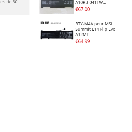
urs de 30
A10RB-041TW
3ICP6/71/74
€67.00
BTY-M4A pour MSI
Summit E14 Flip Evo
A12MT
€64.99