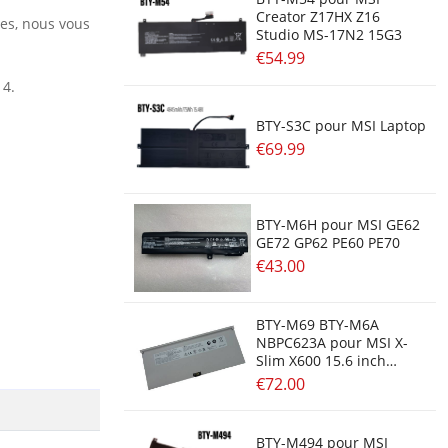
Creator Z17HX Z16
res, nous vous
Studio MS-17N2 15G3
€54.99
14.
BTY-S3C pour MSI Laptop
€69.99
BTY-M6H pour MSI GE62
GE72 GP62 PE60 PE70
€43.00
BTY-M69 BTY-M6A
NBPC623A pour MSI X-
Slim X600 15.6 inch
Series
€72.00
BTY-M494 pour MSI