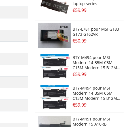
laptop series
€59.99
BTY-L781 pour MSI GT83
GT73 GT62VR
€50.99
BTY-M494 pour MSI
Modern 14 B5M C5M
C13M Modern 15 B12M
SERIE
€59.99
BTY-M494 pour MSI
Modern 14 B5M C5M
C13M Modern 15 B12M
SERIE
€59.99
BTY-M491 pour MSI
Modern 15 A10RB