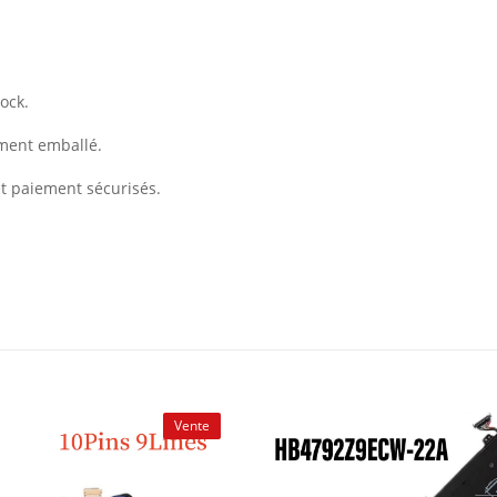
ock.
ement emballé.
et paiement sécurisés.
Vente