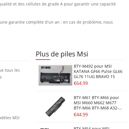
ualité et des cellules de grade A pour garantir une capacité
et une garantie complète d'un an : en cas de problème, nous
Plus de piles Msi
BTY-M492 pour MSI
ue tous les
KATANA GF66 Pulse GL66
GL76 11UG BRAVO 15
e
€64.99
BTY-M61 BTY-M66 pour
MSI M660 M662 M677
BTY-M66 BTY-M68 A32-
F3 SQU-528 SQU-718
€44.99
odèles MSI
BTY-M54 pour MSI