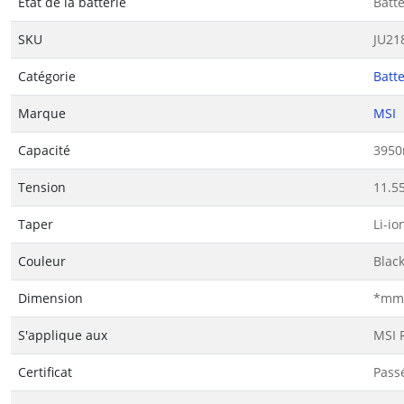
État de la batterie
Batt
SKU
JU21
Catégorie
Batt
Marque
MSI
Capacité
3950
Tension
11.5
Taper
Li-io
Couleur
Blac
Dimension
*mm(
S'applique aux
MSI 
Certificat
Passé