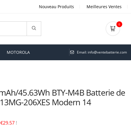
Nouveau Produits
Meilleures Ventes
0
MOTOROLA
Email: info@ventebatterie.com
mAh/45.63Wh BTY-M4B Batterie de
F13MG-206XES Modern 14
é
€29.57
!