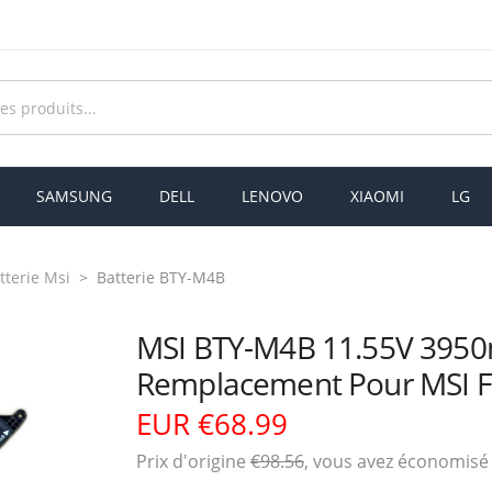
SAMSUNG
DELL
LENOVO
XIAOMI
LG
tterie Msi
Batterie BTY-M4B
MSI BTY-M4B 11.55V 3950
Remplacement Pour MSI 
EUR €68.99
Prix ​​d'origine
€98.56
, vous avez économis