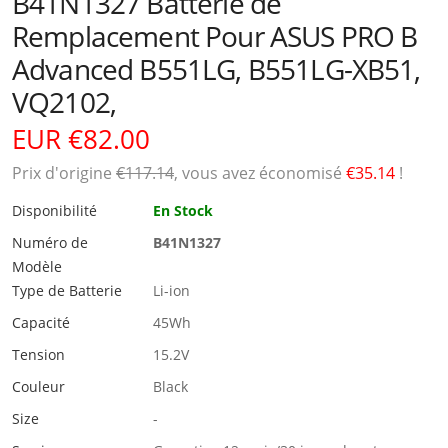
B41N1327 Batterie de
Remplacement Pour ASUS PRO B
Advanced B551LG, B551LG-XB51,
VQ2102,
EUR €82.00
Prix ​​d'origine
€117.14
, vous avez économisé
€35.14
!
Disponibilité
En Stock
Numéro de
B41N1327
Modèle
Type de Batterie
Li-ion
Capacité
45Wh
Tension
15.2V
Couleur
Black
Size
-