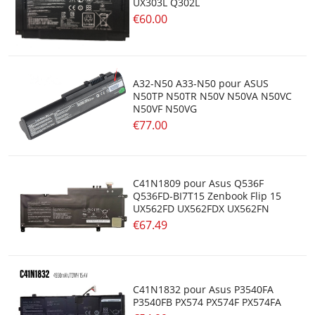
UX303L Q302L
€60.00
A32-N50 A33-N50 pour ASUS
N50TP N50TR N50V N50VA N50VC
N50VF N50VG
€77.00
C41N1809 pour Asus Q536F
Q536FD-BI7T15 Zenbook Flip 15
UX562FD UX562FDX UX562FN
€67.49
C41N1832 pour Asus P3540FA
P3540FB PX574 PX574F PX574FA