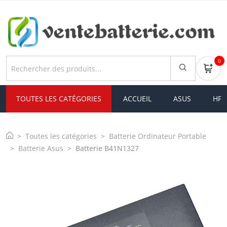
0
TOUTES LES CATÉGORIES
ACCUEIL
ASUS
HP
Toutes les catégories
Batterie Ordinateur Portable
Batterie Asus
Batterie B41N1327