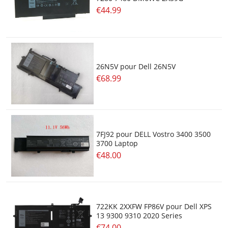
€44.99
26N5V pour Dell 26N5V
€68.99
7FJ92 pour DELL Vostro 3400 3500
3700 Laptop
€48.00
722KK 2XXFW FP86V pour Dell XPS
13 9300 9310 2020 Series
€74.00