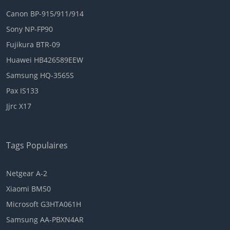
Canon BP-915/911/914
Sony NP-FP90
Fujikura BTR-09
Huawei HB426589EEW
Samsung HQ-3565S
Pax IS133
Jjrc X17
Tags Populaires
Netgear A-2
Xiaomi BM50
Microsoft G3HTA061H
Samsung AA-PBXN4AR