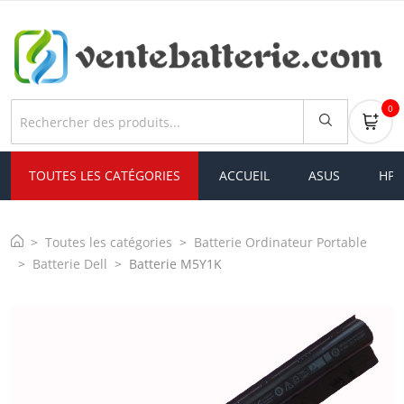
0
TOUTES LES CATÉGORIES
ACCUEIL
ASUS
HP
Toutes les catégories
Batterie Ordinateur Portable
Batterie Dell
Batterie M5Y1K