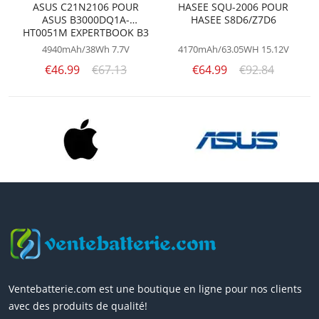
ASUS C21N2106 POUR
HASEE SQU-2006 POUR
ASUS B3000DQ1A-
HASEE S8D6/Z7D6
HT0051M EXPERTBOOK B3
4940mAh/38Wh
7.7V
4170mAh/63.05WH
15.12V
€46.99
€67.13
€64.99
€92.84
Ventebatterie.com est une boutique en ligne pour nos clients
avec des produits de qualité!