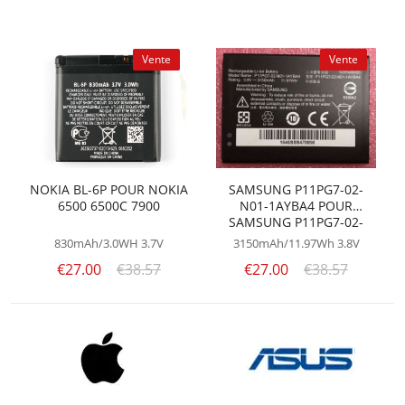
Vente
Vente
NOKIA BL-6P POUR NOKIA
SAMSUNG P11PG7-02-
6500 6500C 7900
N01-1AYBA4 POUR
SAMSUNG P11PG7-02-
N01-1AYBA4
830mAh/3.0WH
3.7V
3150mAh/11.97Wh
3.8V
€27.00
€38.57
€27.00
€38.57