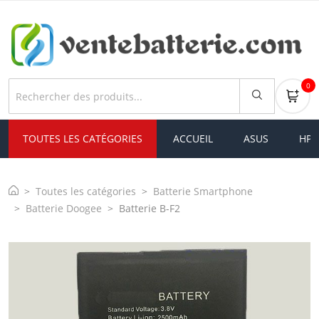
0
TOUTES LES CATÉGORIES
ACCUEIL
ASUS
HP
Toutes les catégories
Batterie Smartphone
Batterie Doogee
Batterie B-F2