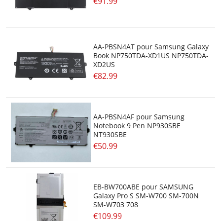
€91.99
AA-PBSN4AT pour Samsung Galaxy
Book NP750TDA-XD1US NP750TDA-
XD2US
€82.99
AA-PBSN4AF pour Samsung
Notebook 9 Pen NP930SBE
NT930SBE
€50.99
EB-BW700ABE pour SAMSUNG
Galaxy Pro S SM-W700 SM-700N
SM-W703 708
€109.99