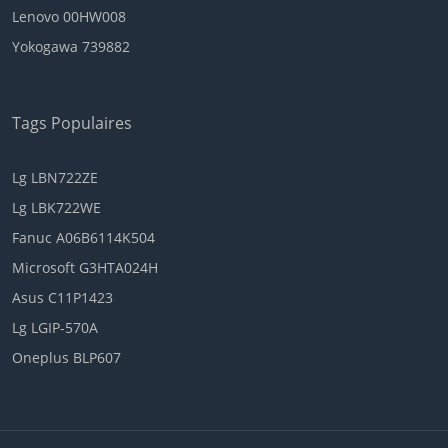
Lenovo 00HW008
Yokogawa 739882
Tags Populaires
Lg LBN722ZE
Lg LBK722WE
Fanuc A06B6114K504
Microsoft G3HTA024H
Asus C11P1423
Lg LGIP-570A
Oneplus BLP607