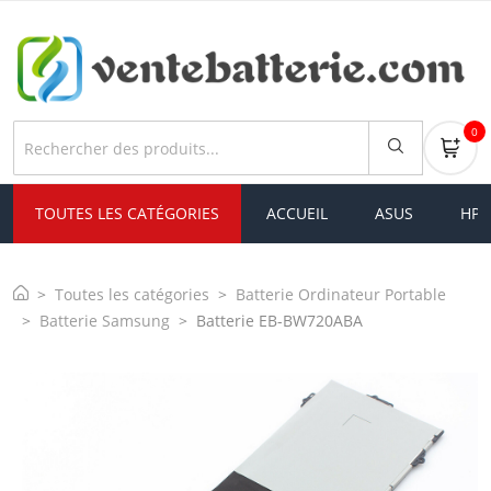
0
TOUTES LES CATÉGORIES
ACCUEIL
ASUS
HP
Toutes les catégories
Batterie Ordinateur Portable
Batterie Samsung
Batterie EB-BW720ABA