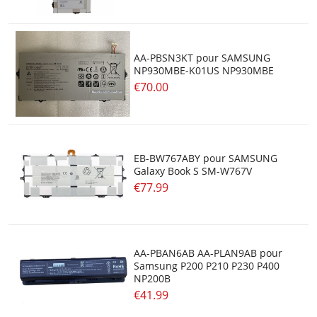
AA-PBSN3KT pour SAMSUNG
NP930MBE-K01US NP930MBE
€70.00
EB-BW767ABY pour SAMSUNG
Galaxy Book S SM-W767V
€77.99
AA-PBAN6AB AA-PLAN9AB pour
Samsung P200 P210 P230 P400
NP200B
€41.99