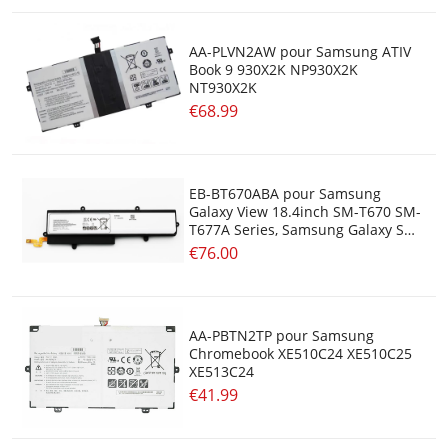
AA-PLVN2AW pour Samsung ATIV
Book 9 930X2K NP930X2K
NT930X2K
€68.99
EB-BT670ABA pour Samsung
Galaxy View 18.4inch SM-T670 SM-
T677A Series, Samsung Galaxy SM-
T670 GH43-04548A AA2J708BS
€76.00
AA-PBTN2TP pour Samsung
Chromebook XE510C24 XE510C25
XE513C24
€41.99