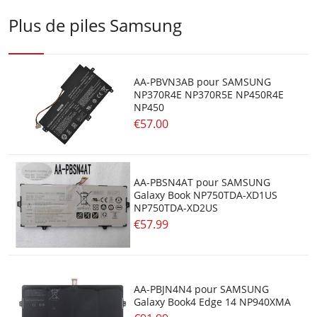
Plus de piles Samsung
AA-PBVN3AB pour SAMSUNG
NP370R4E NP370R5E NP450R4E
NP450
€57.00
AA-PBSN4AT pour SAMSUNG
Galaxy Book NP750TDA-XD1US
NP750TDA-XD2US
€57.99
AA-PBJN4N4 pour SAMSUNG
Galaxy Book4 Edge 14 NP940XMA