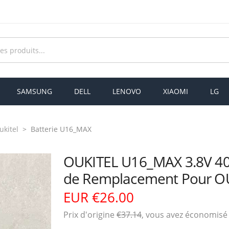
SAMSUNG
DELL
LENOVO
XIAOMI
LG
ukitel
Batterie U16_MAX
OUKITEL U16_MAX 3.8V 4
de Remplacement Pour O
EUR €26.00
Prix ​​d'origine
€37.14
, vous avez économis