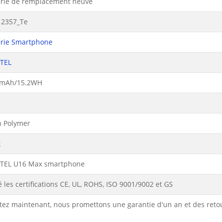
erie de remplacement neuve
2357_Te
erie Smartphone
TEL
mAh/15.2WH
n Polymer
k
TEL U16 Max smartphone
 les certifications CE, UL, ROHS, ISO 9001/9002 et GS
tez maintenant, nous promettons une garantie d'un an et des reto