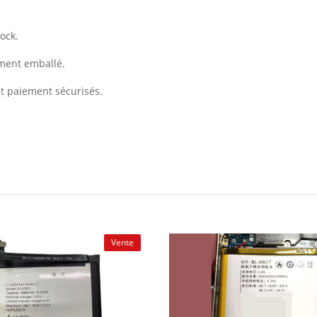
ock.
ement emballé.
et paiement sécurisés.
Vente