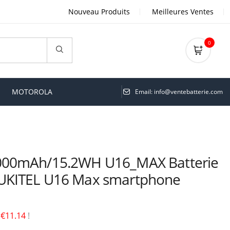
Nouveau Produits
Meilleures Ventes
0
MOTOROLA
Email: info@ventebatterie.com
000mAh/15.2WH U16_MAX Batterie
UKITEL U16 Max smartphone
é
€11.14
!