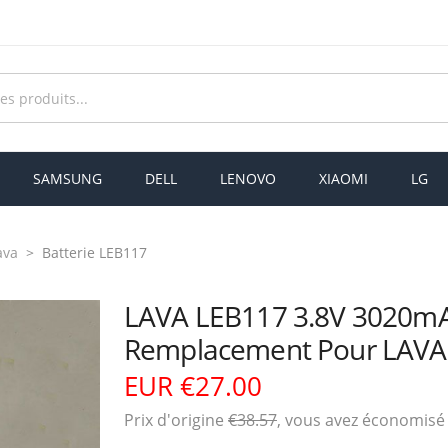
SAMSUNG
DELL
LENOVO
XIAOMI
LG
ava
Batterie LEB117
LAVA LEB117 3.8V 3020mA
Remplacement Pour LAVA
EUR €27.00
Prix ​​d'origine
€38.57
, vous avez économis