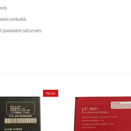
ock.
ement emballé.
et paiement sécurisés.
Vente