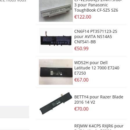
3 pour Panasonic
ToughBook CF-SZ5 SZ6
€122.00
CN6F14 PT3571123-2S
pour AVITA NS14A5
CNF541-BB
€50.99
WD52H pour Dell
Latitude 12 7000 E7240
E7250
€67.00
BETTY4 pour Razer Blade
2016 14 V2
€70.00
RFJMW K4CP5 RXJR6 pour