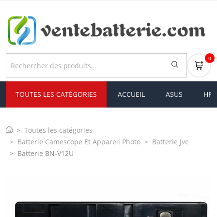
0
TOUTES LES CATÉGORIES
ACCUEIL
ASUS
HP
Toutes les catégories
Batterie Camescope Et Appareil Photo
Batterie Jvc
Batterie BN-V12U