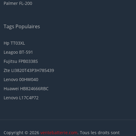
Palmer FL-200
Tags Populaires
Hp TT03XL
Leagoo BT-591
Fujitsu FPB0338S
Zte LI3820T43P3H785439
Lenovo 00HW040
Huawei HB824666RBC
Lenovo L17C4P72
Copyright © 2026
ventebatterie.com
. Tous les droits sont