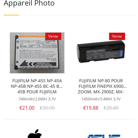
Appareil Photo
Vente
Vente
FUJIFILM NP-45S NP-45A
FUJIFILM NP-80 POUR
NP-45B NP-45S BC-45 BC-
FUJIFILM FINEPIX 6900
45B POUR FUJIFILM
ZOOM, MX-2900Z, MX-
FINEPIX XP140 XP90 D-LI63
1700Z, FINEPIX 4800
740mAh/2.6WH
3.7V
1450mAh/5.4WH
3.7V
ZOOM, MX-6900, MX-6800
€21.00
€30.00
€19.88
€28.40