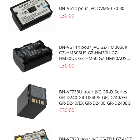
BN-V514 pour JVC DVM50 70 80
€30.00
BN-VG114 pour JVC GZ-HM30SEK
GZ-HM30SUS GZ-HM30U GZ-
HM30US GZ-HM50 GZ-HM50AUS
GZ-HM50BUS
€30.00
BN-VF733U pour JVC GR-D Series
GR-D240 GR-D240/E GR-D240/EG
GR-D240/EX GR-D240E GR-D240EG
€30.00
BN-VF823 pour JVC GS-TD1 GZ-HD7