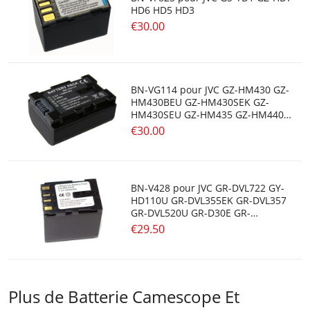
HD6 HD5 HD3
€30.00
BN-VG114 pour JVC GZ-HM430 GZ-
HM430BEU GZ-HM430SEK GZ-
HM430SEU GZ-HM435 GZ-HM440
GZ-HM440AUS
€30.00
BN-V428 pour JVC GR-DVL722 GY-
HD110U GR-DVL355EK GR-DVL357
GR-DVL520U GR-D30E GR-
DV4000US
€29.50
Plus de Batterie Camescope Et