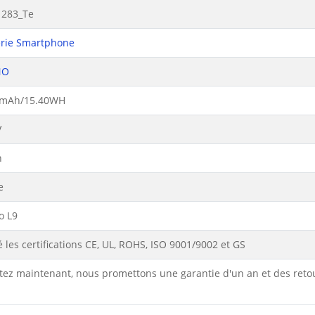
1283_Te
erie Smartphone
NO
mAh/15.40WH
V
n
e
o L9
 les certifications CE, UL, ROHS, ISO 9001/9002 et GS
tez maintenant, nous promettons une garantie d'un an et des reto