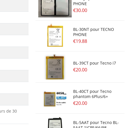
PHONE
€30.00
BL-30NT pour TECNO
PHONE
€19.88
BL-39CT pour Tecno i7
€20.00
BL-40CT pour Tecno
phantom 6Plus/6+
€20.00
urs de 30
BL-5AAT pour Tecno BL-
5AAT 1ICP5/66/98