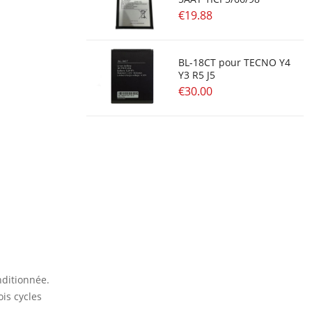
€19.88
BL-18CT pour TECNO Y4
Y3 R5 J5
€30.00
nditionnée.
is cycles