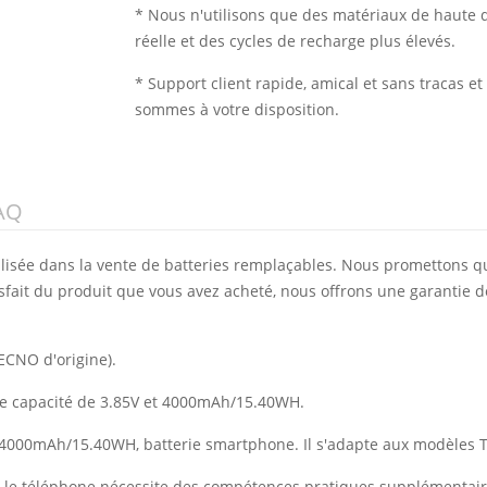
* Nous n'utilisons que des matériaux de haute q
réelle et des cycles de recharge plus élevés.
* Support client rapide, amical et sans tracas 
sommes à votre disposition.
AQ
alisée dans la vente de batteries remplaçables. Nous promettons q
isfait du produit que vous avez acheté, nous offrons une garantie d
ECNO d'origine).
ne capacité de 3.85V et 4000mAh/15.40WH.
e 4000mAh/15.40WH, batterie smartphone. Il s'adapte aux modèles 
vec le téléphone nécessite des compétences pratiques supplémentai