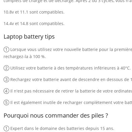
complets de charge et de décharge. Après 2 ou 3 cycles, vous n'au
10.8v et 11.1 sont compatibles.
14.4v et 14.8 sont compatibles.
Laptop battery tips
① Lorsque vous utilisez votre nouvelle batterie pour la première f
rechargez-la à 100 %.
② Utilisez votre batterie à des températures inférieures à 40°C.
③ Rechargez votre batterie avant de descendre en dessous de 
④ Il n'est pas nécessaire de retirer la batterie de votre ordinate
⑤ Il est également inutile de recharger complètement votre batt
Pourquoi nous commander des piles ?
① Expert dans le domaine des batteries depuis 15 ans.