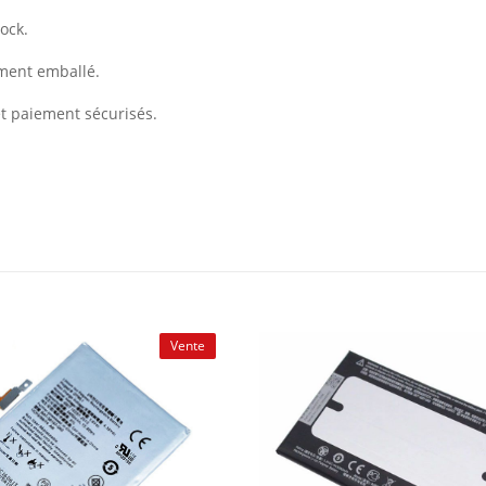
ock.
ement emballé.
et paiement sécurisés.
Vente