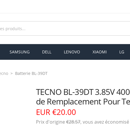
SAMSUNG
DELL
LENOVO
XIAOMI
LG
Tecno
Batterie BL-39DT
TECNO BL-39DT 3.85V 400
de Remplacement Pour Te
EUR €20.00
Prix ​​d'origine
€28.57
, vous avez économis