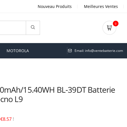
Nouveau Produits
Meilleures Ventes
0
MOTOROLA
Email: info@ventebatterie.com
0mAh/15.40WH BL-39DT Batterie
cno L9
é
€8.57
!