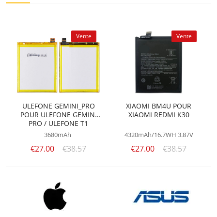
Vente
Vente
ULEFONE GEMINI_PRO
XIAOMI BM4U POUR
POUR ULEFONE GEMINI
XIAOMI REDMI K30
PRO / ULEFONE T1
3680mAh
4320mAh/16.7WH
3.87V
€27.00
€38.57
€27.00
€38.57