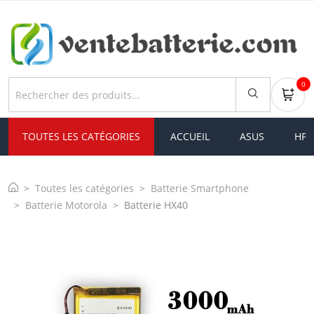
0
TOUTES LES CATÉGORIES
ACCUEIL
ASUS
HP
Toutes les catégories
Batterie Smartphone
Batterie Motorola
Batterie HX40