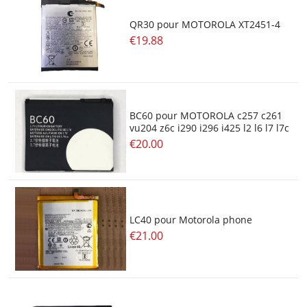
QR30 pour MOTOROLA XT2451-4
€19.88
BC60 pour MOTOROLA c257 c261
vu204 z6c i290 i296 i425 l2 l6 l7 l7c
€20.00
LC40 pour Motorola phone
€21.00