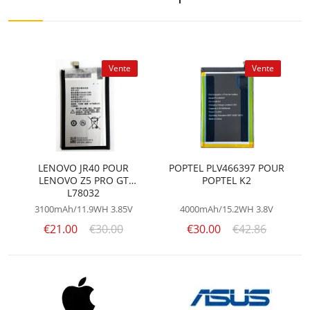
Vente
Vente
LENOVO JR40 POUR
POPTEL PLV466397 POUR
LENOVO Z5 PRO GT
POPTEL K2
L78032
3100mAh/11.9WH
3.85V
4000mAh/15.2WH
3.8V
€21.00
€30.00
€30.00
€42.86