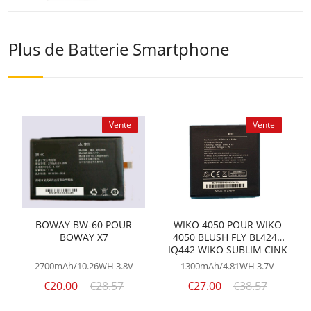
Plus de Batterie Smartphone
Vente
Vente
BOWAY BW-60 POUR
WIKO 4050 POUR WIKO
BOWAY X7
4050 BLUSH FLY BL4247
IQ442 WIKO SUBLIM CINK
SLIM IGGY
2700mAh/10.26WH
3.8V
1300mAh/4.81WH
3.7V
€20.00
€28.57
€27.00
€38.57