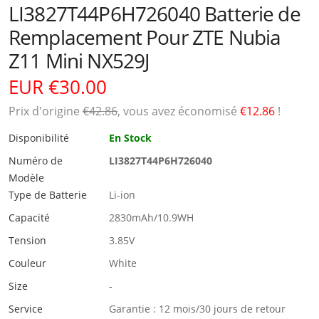
LI3827T44P6H726040 Batterie de
Remplacement Pour ZTE Nubia
Z11 Mini NX529J
EUR €30.00
Prix ​​d'origine
€42.86
, vous avez économisé
€12.86
!
Disponibilité
En Stock
Numéro de
LI3827T44P6H726040
Modèle
Type de Batterie
Li-ion
Capacité
2830mAh/10.9WH
Tension
3.85V
Couleur
White
Size
-
Service
Garantie : 12 mois/30 jours de retour