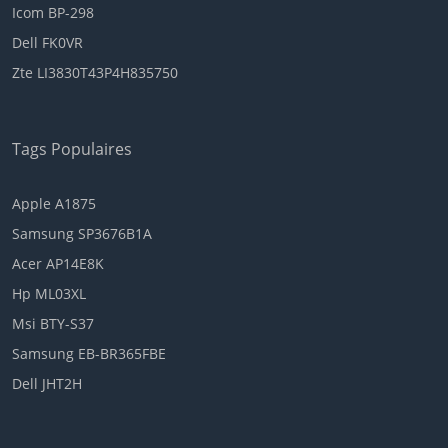
Icom BP-298
Dell FK0VR
Zte LI3830T43P4H835750
Tags Populaires
Apple A1875
Samsung SP3676B1A
Acer AP14E8K
Hp ML03XL
Msi BTY-S37
Samsung EB-BR365FBE
Dell JHT2H