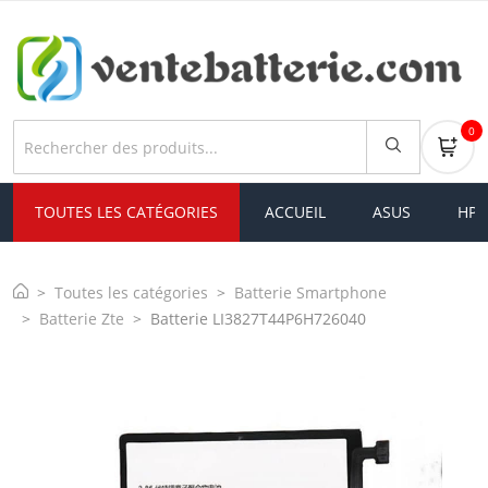
0
TOUTES LES CATÉGORIES
ACCUEIL
ASUS
HP
Toutes les catégories
Batterie Smartphone
Batterie Zte
Batterie LI3827T44P6H726040