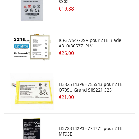
S302
€19.88
ICP37/54/72SA pour ZTE Blade
A310/365371PLV
€26.00
LI3825T43P6H755543 pour ZTE
Q705U Grand SIIS221 S251
€21.00
LI3728T42P3H774771 pour ZTE
MF93E