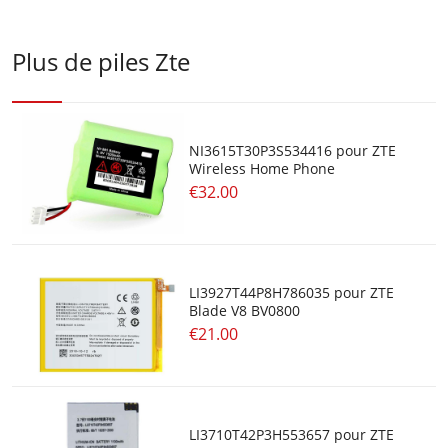
Plus de piles Zte
NI3615T30P3S534416 pour ZTE
Wireless Home Phone
€32.00
LI3927T44P8H786035 pour ZTE
Blade V8 BV0800
€21.00
LI3710T42P3H553657 pour ZTE