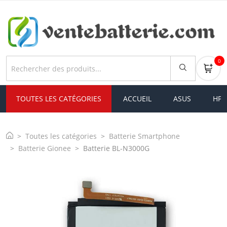
0
TOUTES LES CATÉGORIES
ACCUEIL
ASUS
HP
Toutes les catégories
Batterie Smartphone
Batterie Gionee
Batterie BL-N3000G