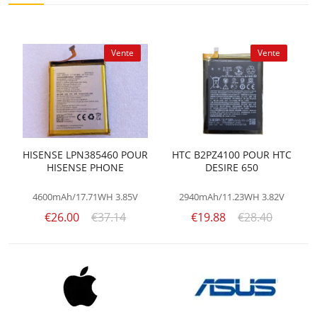
Vente
Vente
HISENSE LPN385460 POUR
HTC B2PZ4100 POUR HTC
HISENSE PHONE
DESIRE 650
4600mAh/17.71WH
3.85V
2940mAh/11.23WH
3.82V
€26.00
€37.14
€19.88
€28.40