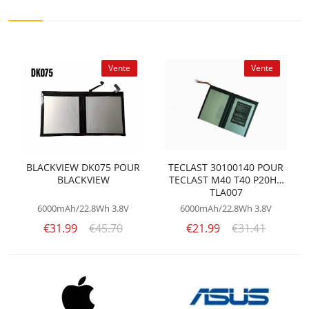
Vente
Vente
BLACKVIEW DK075 POUR
TECLAST 30100140 POUR
BLACKVIEW
TECLAST M40 T40 P20HD
TLA007
6000mAh/22.8Wh
3.8V
6000mAh/22.8Wh
3.8V
€31.99
€45.70
€21.99
€31.41