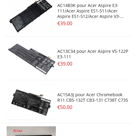
AC14B3K pour Acer Aspire E3-
111/Acer Aspire ES1-511/Acer
Aspire ES1-512/Acer Aspire V3-
371/Acer Aspire E5-771G
€39.00
AC13C34 pour Acer Aspire V5-122P
E3-111
€39.00
AC15A3J pour Acer Chromebook
R11 CB5-132T CB3-131 C738T C735
€50.00