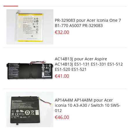
PR-329083 pour Acer Iconia One 7
B1-770 A5007 PR-329083
€32.00
AC14B13J pour Acer Aspire
AC14B13J ES1-131 ES1-331 ES1-512
ES1-520 ES1-521
€41.00
AP14A4M AP14A8M pour Acer
iconia 10 A3-A30 / Switch 10 SW5-
012
€46.00