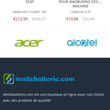
5S3P
POUR XIAOBUDING STORY
MACHINE
6600mAh/118.8Wh
18V
1200mAh
3.7V
€212.99
€304.27
€19.88
€28.40
Ventebatterie.com est une boutique en ligne pour nos clients
avec des produits de qualité!