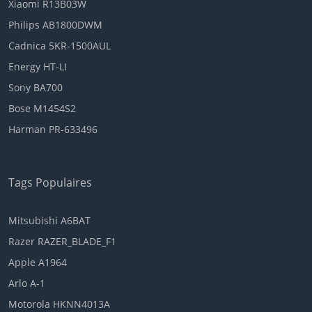
Xiaomi R13B03W
Philips AB1800DWM
Cadnica 5KR-1500AUL
Energy HT-LI
Sony BA700
Bose M1454S2
Harman PR-633496
Tags Populaires
Mitsubishi A6BAT
Razer RAZER_BLADE_F1
Apple A1964
Arlo A-1
Motorola HKNN4013A