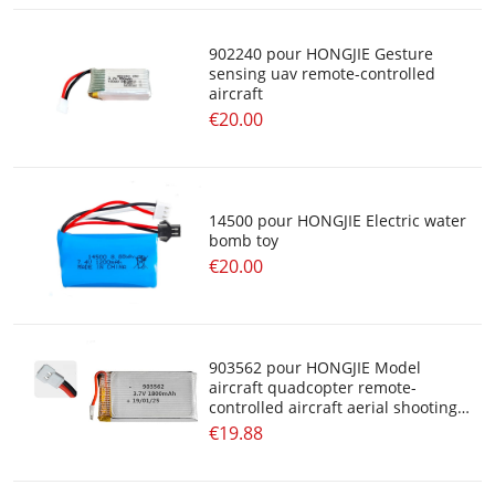
902240 pour HONGJIE Gesture
sensing uav remote-controlled
aircraft
€20.00
14500 pour HONGJIE Electric water
bomb toy
€20.00
903562 pour HONGJIE Model
aircraft quadcopter remote-
controlled aircraft aerial shooting
toy helicopter
€19.88