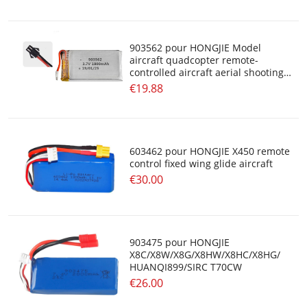
903562 pour HONGJIE Model
aircraft quadcopter remote-
controlled aircraft aerial shooting
toy helicopter
€19.88
603462 pour HONGJIE X450 remote
control fixed wing glide aircraft
€30.00
903475 pour HONGJIE
X8C/X8W/X8G/X8HW/X8HC/X8HG/
HUANQI899/SIRC T70CW
€26.00