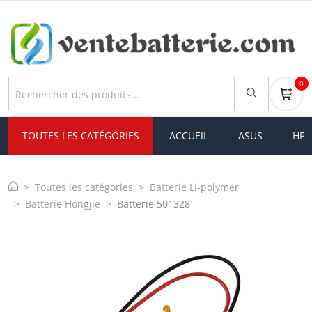
0
TOUTES LES CATÉGORIES
ACCUEIL
ASUS
HP
Toutes les catégories
Batterie Li-polymer
Batterie Hongjie
Batterie 501328