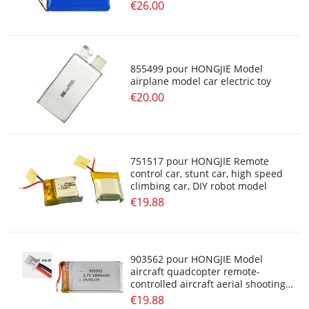
model
€26.00
855499 pour HONGJIE Model
airplane model car electric toy
€20.00
751517 pour HONGJIE Remote
control car, stunt car, high speed
climbing car, DIY robot model
€19.88
903562 pour HONGJIE Model
aircraft quadcopter remote-
controlled aircraft aerial shooting
toy helicopter
€19.88