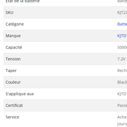
État de la batterie
Batt
SKU
KJT2
Catégorie
Batte
Marque
KJTD
Capacité
500
Tension
7.2V
Taper
Rech
Couleur
Blac
S'applique aux
KJTD
Certificat
Passé
Service
Ache
jours