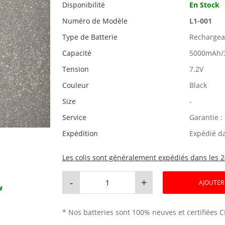
Disponibilité
En Stock
Numéro de Modèle
L1-001
Type de Batterie
Rechargeab
Capacité
5000mAh/
Tension
7.2V
Couleur
Black
Size
-
Service
Garantie :
Expédition
Expédié d
Les colis sont généralement expédiés dans les 2
-
+
AJOUTER
* Nos batteries sont 100% neuves et certifiées C