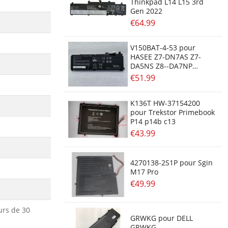
Thinkpad L14 L15 3rd
Gen 2022
€64.99
V150BAT-4-53 pour
HASEE Z7-DN7AS Z7-
DA5NS Z8--DA7NP
DA5NP CV15S02
€51.99
K136T HW-37154200
pour Trekstor Primebook
P14 p14b c13
€43.99
4270138-2S1P pour Sgin
M17 Pro
€49.99
urs de 30
GRWKG pour DELL
GRWKG