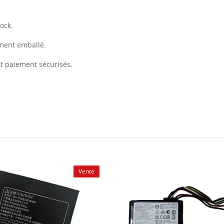
ock.
ement emballé.
et paiement sécurisés.
Vente