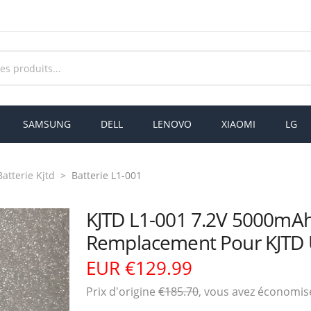
SAMSUNG
DELL
LENOVO
XIAOMI
LG
Batterie Kjtd
Batterie L1-001
KJTD L1-001 7.2V 5000mAh
Remplacement Pour KJTD U
EUR €129.99
Prix ​​d'origine
€185.70
, vous avez économi