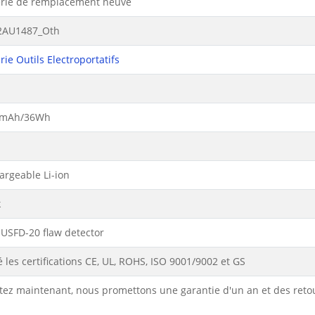
erie de remplacement neuve
2AU1487_Oth
rie Outils Electroportatifs
0mAh/36Wh
argeable Li-ion
k
 USFD-20 flaw detector
 les certifications CE, UL, ROHS, ISO 9001/9002 et GS
tez maintenant, nous promettons une garantie d'un an et des reto