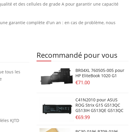
ualité et des cellules de grade A pour garantir une capacité
et une garantie complète d'un an : en cas de problème, nous
Recommandé pour vous
BR04XL 760505-005 pour
ue tous les
HP EliteBook 1020 G1
e
€71.00
C41N2010 pour ASUS
ROG Strix G15 G513QC
G513IH G513QE G513QC
€69.99
dèles KJTD
RC30-0196 RZ09-0196