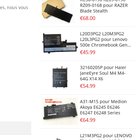
RZ09-0168 pour RAZER
res, nous vous
Blade Stealth
€68.00
L20D3PG2 L20M3PG2
L20L3PG2 pour Lenovo
500e Chromebook Gen3,
Lenovo IdeaPad Flex 3
€45.99
Chromebook-11IJL6,
Lenovo IdeaPad Flex 3
Chromebook-11M836
32160205P pour Haier
JaneEyre Soul M4 M4-
64G X14 X6
€54.99
A31-M15 pour Medion
Akoya E6245 E6246
E6247 E6248 Series
€64.99
L21M3PG2 pour LENOVO