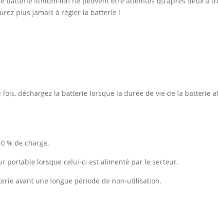
 batterie lithium-ion ne peuvent être atteintes qu'après deux à tro
rez plus jamais à régler la batterie !
ois, déchargez la batterie lorsque la durée de vie de la batterie at
10 % de charge.
ur portable lorsque celui-ci est alimenté par le secteur.
erie avant une longue période de non-utilisation.