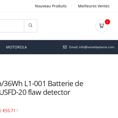
Nouveau Produits
Meilleures Ventes
0
MOTOROLA
Email: info@ventebatterie.com
/36Wh L1-001 Batterie de
SFD-20 flaw detector
sé
€55.71
!