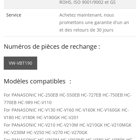
ROHS, ISO 9001/9002 et GS
Service
Achetez maintenant, nous
promettons une garantie d'un an
et des retours de 30 jours
Numéros de pièces de rechange :
VW-VBT190
Modèles compatibles ：
For PANASONIC HC-250EB HC-550EB HC-727EB HC-750EB HC-
770EB HC-989 HC-V110
For PANASONIC HC-V130 HC-V160 HC-V160K HC-V160GK HC-
V180 HC-V180K HC-V180GK HC-V201
For PANASONIC HC-V210 HC-V210M HC-V210GK HC-V210MGK
HC-V230M HC-V250 HC-V270 HC-V270GK
For PANASONIC HC-V360M HC-V360MS HC-V380 HC-V380K HC-