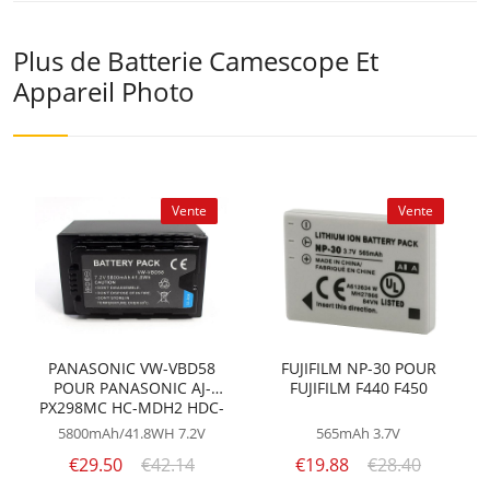
Plus de Batterie Camescope Et
Appareil Photo
Vente
Vente
PANASONIC VW-VBD58
FUJIFILM NP-30 POUR
POUR PANASONIC AJ-
FUJIFILM F440 F450
PX298MC HC-MDH2 HDC-
MDH2GK AG-3DA1 AG-AC8
5800mAh/41.8WH
7.2V
565mAh
3.7V
AG-DVC30
€29.50
€42.14
€19.88
€28.40