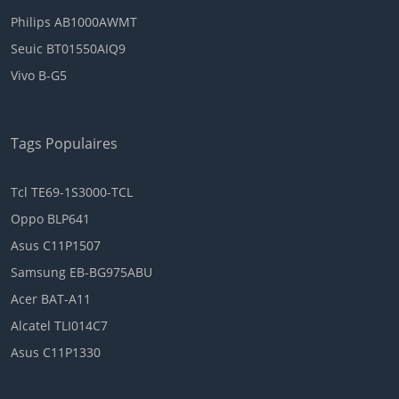
Philips AB1000AWMT
Seuic BT01550AIQ9
Vivo B-G5
Tags Populaires
Tcl TE69-1S3000-TCL
Oppo BLP641
Asus C11P1507
Samsung EB-BG975ABU
Acer BAT-A11
Alcatel TLI014C7
Asus C11P1330