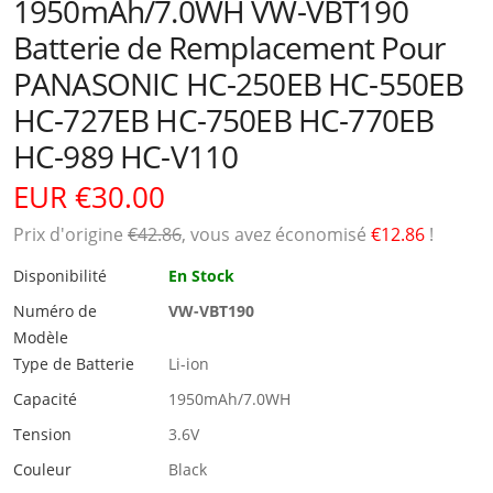
1950mAh/7.0WH VW-VBT190
Batterie de Remplacement Pour
PANASONIC HC-250EB HC-550EB
HC-727EB HC-750EB HC-770EB
HC-989 HC-V110
EUR €30.00
Prix ​​d'origine
€42.86
, vous avez économisé
€12.86
!
Disponibilité
En Stock
Numéro de
VW-VBT190
Modèle
Type de Batterie
Li-ion
Capacité
1950mAh/7.0WH
Tension
3.6V
Couleur
Black