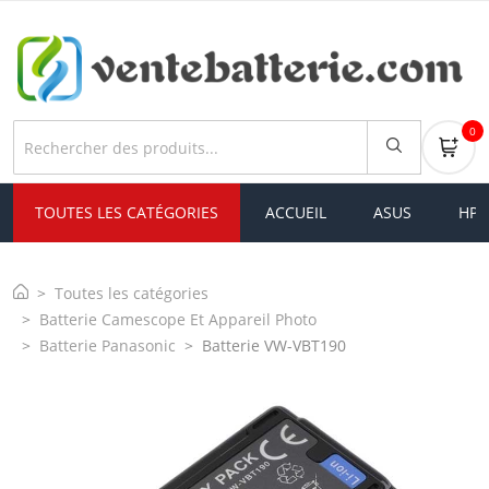
0
TOUTES LES CATÉGORIES
ACCUEIL
ASUS
HP
Toutes les catégories
Batterie Camescope Et Appareil Photo
Batterie Panasonic
Batterie VW-VBT190