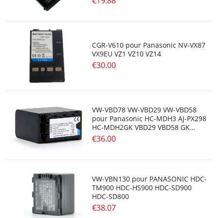
€19.88
CGR-V610 pour Panasonic NV-VX87
VX9EU VZ1 VZ10 VZ14
€30.00
VW-VBD78 VW-VBD29 VW-VBD58
pour Panasonic HC-MDH3 AJ-PX298
HC-MDH2GK VBD29 VBD58 GK
Camera
€36.00
VW-VBN130 pour PANASONIC HDC-
TM900 HDC-HS900 HDC-SD900
HDC-SD800
€38.07