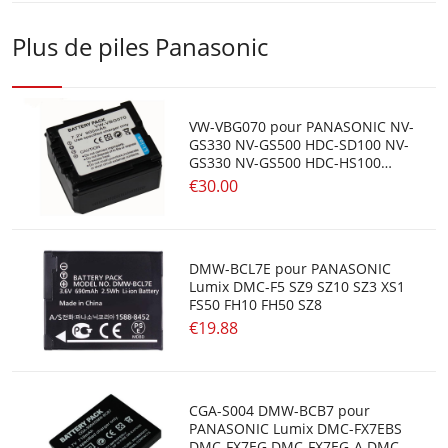
Plus de piles Panasonic
VW-VBG070 pour PANASONIC NV-
GS330 NV-GS500 HDC-SD100 NV-
GS330 NV-GS500 HDC-HS100
SD100 GS98GK H48
€30.00
DMW-BCL7E pour PANASONIC
Lumix DMC-F5 SZ9 SZ10 SZ3 XS1
FS50 FH10 FH50 SZ8
€19.88
CGA-S004 DMW-BCB7 pour
PANASONIC Lumix DMC-FX7EBS
DMC-FX7EG DMC-FX7EG-A DMC-