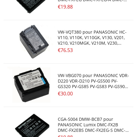
FX7EG-K DMC-FX7S
€19.88
VW-VQT380 pour PANASONIC HC-
V110, V110K, V110GK, V130, V201,
V210, V210MGK, V210M, V230,
V230M
€76.53
VW-VBG070 pour PANASONIC VDR-
D220 VDR-D210 PV-GS500 PV-
GS320 PV-GS85 PV-GS83 PV-GS90
PV-GS80 PV-GS320
€30.00
CGA-S004 DMW-BCB7 pour
PANASONIC Lumix DMC-FX2B
DMC-FX2EBS DMC-FX2EG-S DMC-
FX7A DMC-FX7B