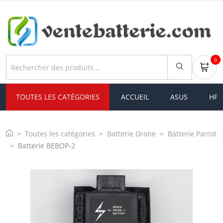
0
TOUTES LES CATÉGORIES
ACCUEIL
ASUS
HP
Toutes les catégories
Batterie Drone
Batterie Parrot
Batterie BEBOP-2