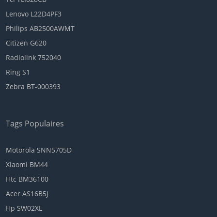
Lenovo L22D4PF3
Philips AB2500AWMT
Citizen G620
Radiolink 752040
Ring S1
Zebra BT-000393
Tags Populaires
Motorola SNN5705D
Xiaomi BM44
Htc BM36100
Acer AS16B5J
Hp SW02XL