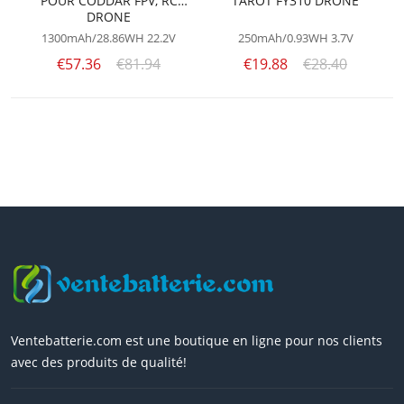
POUR CODDAR FPV, RC
TAROT FY310 DRONE
DRONE
1300mAh/28.86WH
22.2V
250mAh/0.93WH
3.7V
€57.36
€81.94
€19.88
€28.40
Ventebatterie.com est une boutique en ligne pour nos clients
avec des produits de qualité!