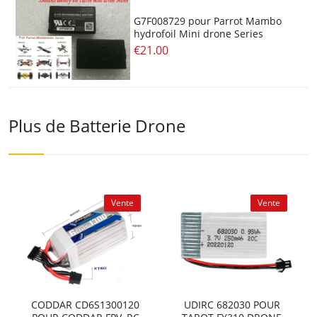
G7F008729 pour Parrot Mambo
hydrofoil Mini drone Series
€21.00
Plus de Batterie Drone
Vente
Vente
CODDAR CD6S1300120
UDIRC 682030 POUR