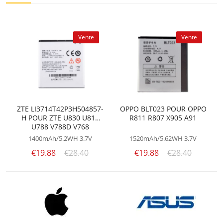
Vente
Vente
ZTE LI3714T42P3H504857-
OPPO BLT023 POUR OPPO
H POUR ZTE U830 U812
R811 R807 X905 A91
U788 V788D V768
1400mAh/5.2WH
3.7V
1520mAh/5.62WH
3.7V
€19.88
€28.40
€19.88
€28.40