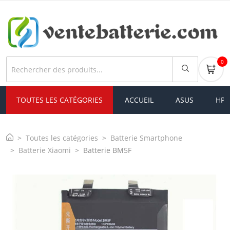
0
TOUTES LES CATÉGORIES
ACCUEIL
ASUS
HP
Toutes les catégories
Batterie Smartphone
Batterie Xiaomi
Batterie BM5F