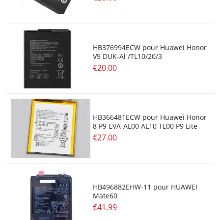
HB376994ECW pour Huawei Honor
V9 DUK-Al /TL10/20/3
€20.00
HB366481ECW pour Huawei Honor
8 P9 EVA-AL00 AL10 TL00 P9 Lite
€27.00
HB496882EHW-11 pour HUAWEI
Mate60
€41.99