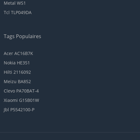
Metal WS1
Tcl TLP049DA
Tags Populaires
Acer AC16B7K
Nokia HE351
Hilti 2116092
Meizu BA852
Clevo PA70BAT-4
Xiaomi G15B01W
Jbl P5542100-P