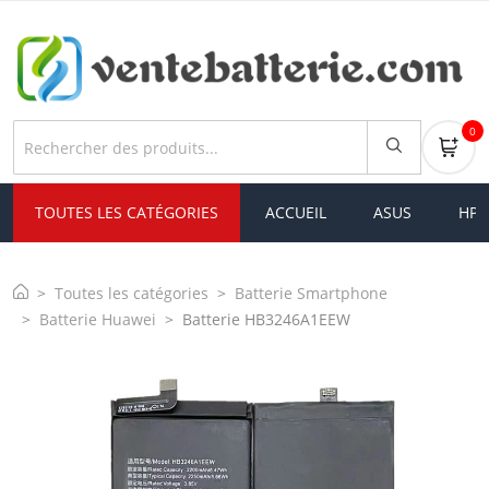
0
TOUTES LES CATÉGORIES
ACCUEIL
ASUS
HP
Toutes les catégories
Batterie Smartphone
Batterie Huawei
Batterie HB3246A1EEW