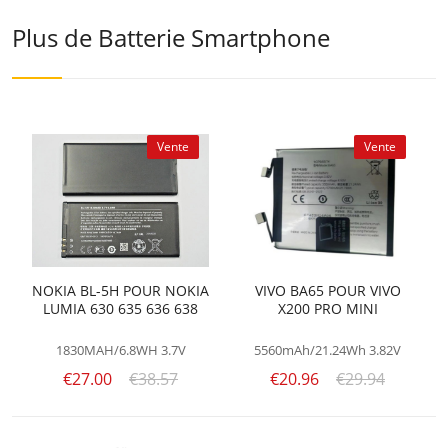
Plus de Batterie Smartphone
Vente
Vente
NOKIA BL-5H POUR NOKIA
VIVO BA65 POUR VIVO
LUMIA 630 635 636 638
X200 PRO MINI
1830MAH/6.8WH
3.7V
5560mAh/21.24Wh
3.82V
€27.00
€38.57
€20.96
€29.94