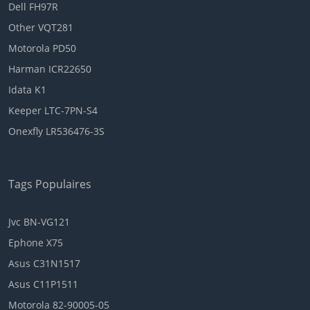
Dell FH97R
Other VQT281
Motorola PD50
Harman ICR22650
Idata K1
Keeper LTC-7PN-S4
Onexfly LR536476-3S
Tags Populaires
Jvc BN-VG121
Ephone X75
Asus C31N1517
Asus C11P1511
Motorola 82-90005-05