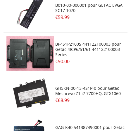
B010-00-000001 pour GETAC EVGA
SC17 1070
€59.99
BP4S1P2100S 441122100003 pour
Getac 4ICP6/51/61 441122100003
Series
€90.00
GH5KN-00-13-4S1P-0 pour Getac
Mechrevo Z1 i7 7700HQ, GTX1060
€68.99
GAG-K40 541387490001 pour Getac