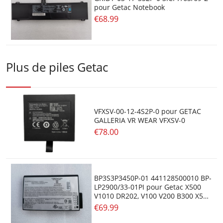
pour Getac Notebook
€68.99
Plus de piles Getac
VFXSV-00-12-4S2P-0 pour GETAC
GALLERIA VR WEAR VFXSV-0
€78.00
BP3S3P3450P-01 441128500010 BP-
LP2900/33-01PI pour Getac X500
V1010 DR202, V100 V200 B300 X500
S400 V101
€69.99