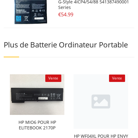
G-Style 4ICP4/54/88 541387490001
Series
€54.99
Plus de Batterie Ordinateur Portable
Vente
Vente
HP MIO6 POUR HP
ELITEBOOK 2170P
HP WF04XL POUR HP ENVY