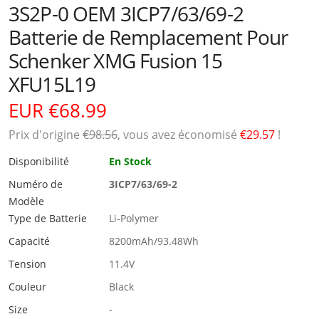
3S2P-0 OEM 3ICP7/63/69-2
Batterie de Remplacement Pour
Schenker XMG Fusion 15
XFU15L19
EUR €68.99
Prix ​​d'origine
€98.56
, vous avez économisé
€29.57
!
Disponibilité
En Stock
Numéro de
3ICP7/63/69-2
Modèle
Type de Batterie
Li-Polymer
Capacité
8200mAh/93.48Wh
Tension
11.4V
Couleur
Black
Size
-