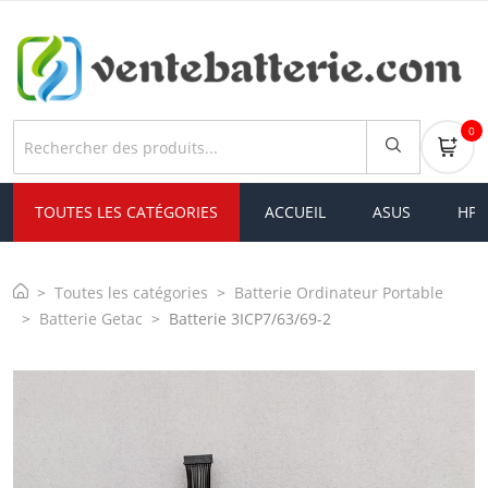
0
TOUTES LES CATÉGORIES
ACCUEIL
ASUS
HP
Toutes les catégories
Batterie Ordinateur Portable
Batterie Getac
Batterie 3ICP7/63/69-2