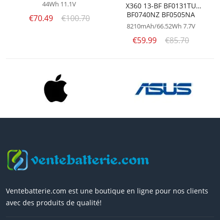
44Wh
11.1V
X360 13-BF BF0131TU
BF0740NZ BF0505NA
€70.49
€100.70
8210mAh/66.52Wh
7.7V
€59.99
€85.70
Ventebatterie.com est une boutique en ligne pour nos clients
avec des produits de qualité!