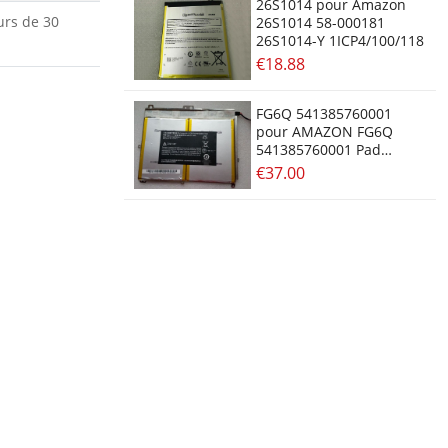
26S1014 pour Amazon
urs de 30
26S1014 58-000181
26S1014-Y 1ICP4/100/118
€18.88
FG6Q 541385760001
pour AMAZON FG6Q
541385760001 Pad
Tablet PC
€37.00