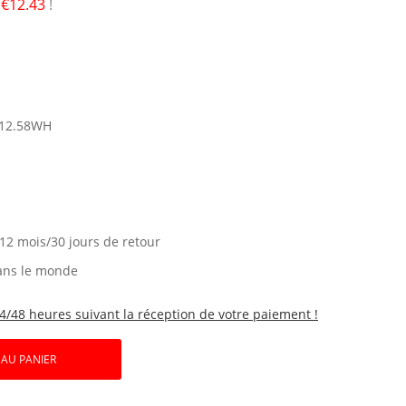
é
€12.43
!
12.58WH
 12 mois/30 jours de retour
ans le monde
4/48 heures suivant la réception de votre paiement !
 AU PANIER