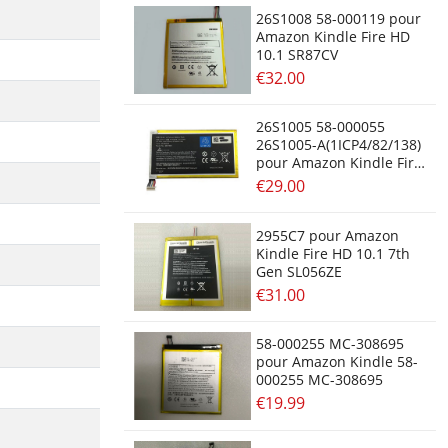
26S1008 58-000119 pour
Amazon Kindle Fire HD
10.1 SR87CV
€32.00
26S1005 58-000055
26S1005-A(1ICP4/82/138)
pour Amazon Kindle Fire
HD 7inch P48WVB4
€29.00
2955C7 pour Amazon
Kindle Fire HD 10.1 7th
Gen SL056ZE
€31.00
58-000255 MC-308695
pour Amazon Kindle 58-
000255 MC-308695
€19.99