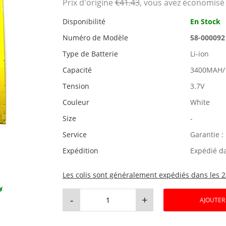
Prix ​​d'origine
€41.43
, vous avez économis
Disponibilité
En Stock
Numéro de Modèle
58-000092
Type de Batterie
Li-ion
Capacité
3400MAH/
Tension
3.7V
Couleur
White
Size
-
Service
Garantie :
Expédition
Expédié d
Les colis sont généralement expédiés dans les 2
-
+
AJOUTER