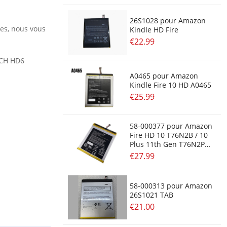
26S1028 pour Amazon
res, nous vous
Kindle HD Fire
€22.99
NCH HD6
A0465 pour Amazon
Kindle Fire 10 HD A0465
€25.99
58-000377 pour Amazon
Fire HD 10 T76N2B / 10
Plus 11th Gen T76N2P
Year 2021
€27.99
58-000313 pour Amazon
26S1021 TAB
€21.00