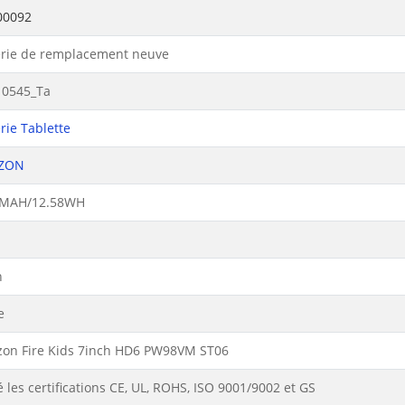
00092
erie de remplacement neuve
0545_Ta
rie Tablette
ZON
0MAH/12.58WH
n
e
on Fire Kids 7inch HD6 PW98VM ST06
 les certifications CE, UL, ROHS, ISO 9001/9002 et GS