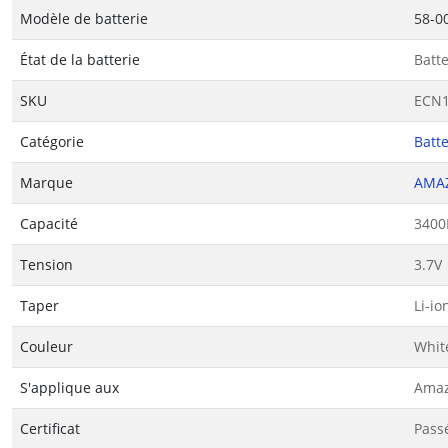
Modèle de batterie
58-0
État de la batterie
Batt
SKU
ECN1
Catégorie
Batte
Marque
AMA
Capacité
340
Tension
3.7V
Taper
Li-io
Couleur
Whit
S'applique aux
Amaz
Certificat
Passé