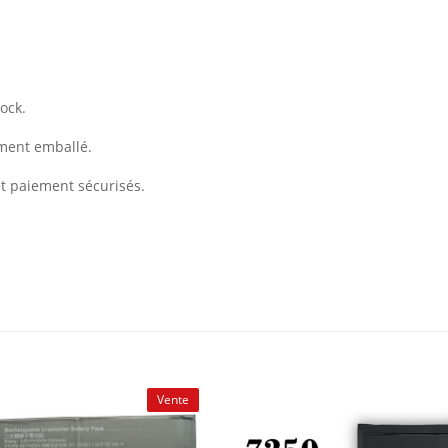
ock.
ement emballé.
et paiement sécurisés.
Vente