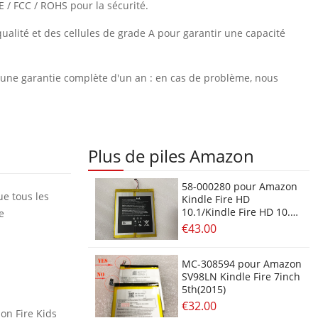
E / FCC / ROHS pour la sécurité.
ualité et des cellules de grade A pour garantir une capacité
et une garantie complète d'un an : en cas de problème, nous
Plus de piles Amazon
58-000280 pour Amazon
ue tous les
Kindle Fire HD
10.1/Kindle Fire HD 10.1
e
7th SL056ZE
€43.00
MC-308594 pour Amazon
SV98LN Kindle Fire 7inch
5th(2015)
€32.00
on Fire Kids