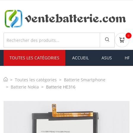
0
TOUTES LES CATÉGORIES
ACCUEIL
ASUS
HP
Toutes les catégories
Batterie Smartphone
Batterie Nokia
Batterie HE316