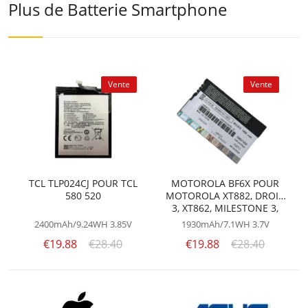
Plus de Batterie Smartphone
Vente
Vente
TCL TLP024CJ POUR TCL
MOTOROLA BF6X POUR
580 520
MOTOROLA XT882, DROID
3, XT862, MILESTONE 3,
XT883, XT860 4G, XT531,
2400mAh/9.24WH
3.85V
1930mAh/7.1WH
3.7V
SPICE XT, DOMINO+,
€19.88
€28.40
€19.88
€28.40
MT870