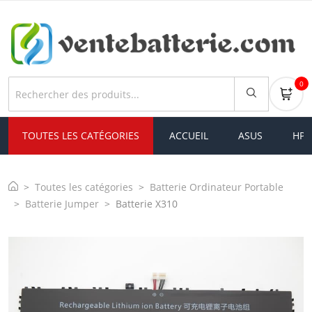
0
TOUTES LES CATÉGORIES
ACCUEIL
ASUS
HP
Toutes les catégories
Batterie Ordinateur Portable
Batterie Jumper
Batterie X310