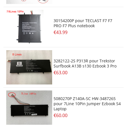
30154200P pour TECLAST F7 F7
PRO F7 Plus notebook
€43.99
3282122-2S P313R pour Trekstor
Surfbook A13B s130 Ezbook 3 Pro
€63.00
5080270P Z140A-SC HW-3487265
pour 7Line 10Pin Jumper Ezbook S4
Laptop
€60.00