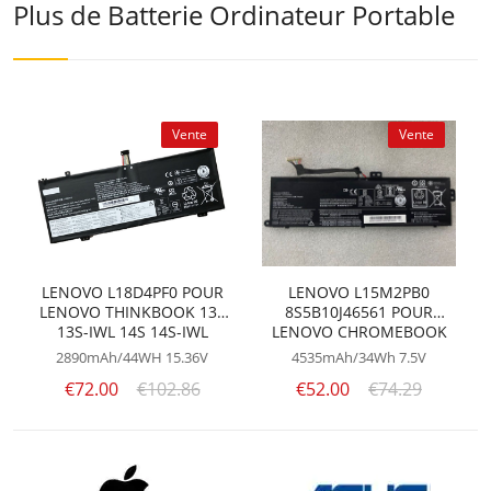
Plus de Batterie Ordinateur Portable
Vente
Vente
LENOVO L18D4PF0 POUR
LENOVO L15M2PB0
LENOVO THINKBOOK 13S
8S5B10J46561 POUR
13S-IWL 14S 14S-IWL
LENOVO CHROMEBOOK
LAPTOP L18M4PF0
100S 11IBY 80QN
2890mAh/44WH
15.36V
4535mAh/34Wh
7.5V
€72.00
€102.86
€52.00
€74.29