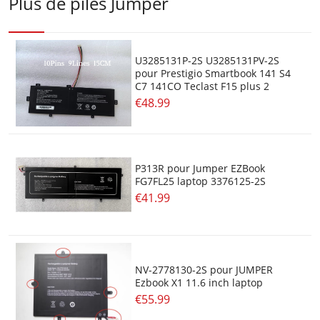
Plus de piles Jumper
U3285131P-2S U3285131PV-2S
pour Prestigio Smartbook 141 S4
C7 141CO Teclast F15 plus 2
€48.99
P313R pour Jumper EZBook
FG7FL25 laptop 3376125-2S
€41.99
NV-2778130-2S pour JUMPER
Ezbook X1 11.6 inch laptop
€55.99