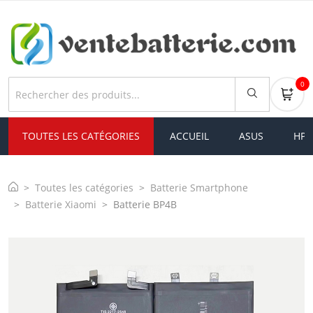
0
TOUTES LES CATÉGORIES
ACCUEIL
ASUS
HP
Toutes les catégories
Batterie Smartphone
Batterie Xiaomi
Batterie BP4B