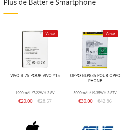
Plus de Batterie Smartphone
Vente
Vente
VIVO B-75 POUR VIVO Y15
OPPO BLP885 POUR OPPO
PHONE
1900mAh/7.22WH
3.8V
5000mAh/19.35WH
3.87V
€20.00
€28.57
€30.00
€42.86