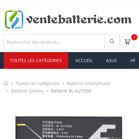
0
TOUTES LES CATÉGORIES
ACCUEIL
ASUS
HP
Toutes les catégories
Batterie Smartphone
Batterie Gionee
Batterie BL-N2700A