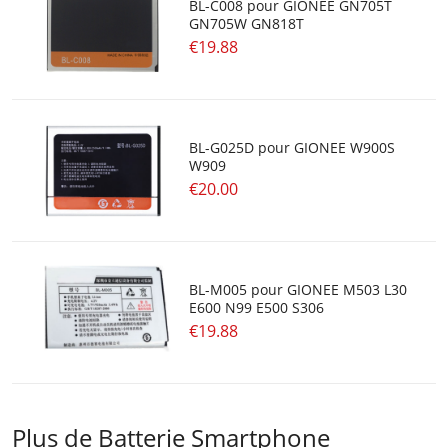
BL-C008 pour GIONEE GN705T
GN705W GN818T
€19.88
BL-G025D pour GIONEE W900S
W909
€20.00
BL-M005 pour GIONEE M503 L30
E600 N99 E500 S306
€19.88
Plus de Batterie Smartphone