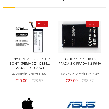
Vente
Vente
SONY LIP1645ERPC POUR
LG BL-44JR POUR LG
SONY XPERIA XZ1 G8342
PRADA 3.0 PRADA K2 P940
G8343 PF31 G8341
2700mAh/10.4WH
3.85V
1540MAH/5.7Wh
3.7V/4.2V
€20.00
€28.57
€27.00
€38.57