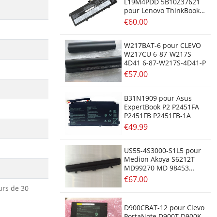
L19M4PDD 5B10Z37621
pour Lenovo ThinkBook
13S G2 14S ITL
€60.00
W217BAT-6 pour CLEVO
W217CU 6-87-W217S-
4D41 6-87-W217S-4D41-P
€57.00
B31N1909 pour Asus
ExpertBook P2 P2451FA
P2451FB P2451FB-1A
€49.99
US55-4S3000-S1L5 pour
Medion Akoya S6212T
MD99270 MD 98453
98456
€67.00
urs de 30
D900CBAT-12 pour Clevo
PortaNote D900T D900K