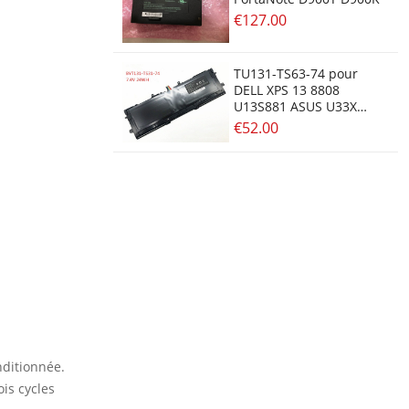
€127.00
TU131-TS63-74 pour
DELL XPS 13 8808
U13S881 ASUS U33X
UX32K Haswell Y33
€52.00
nditionnée.
is cycles