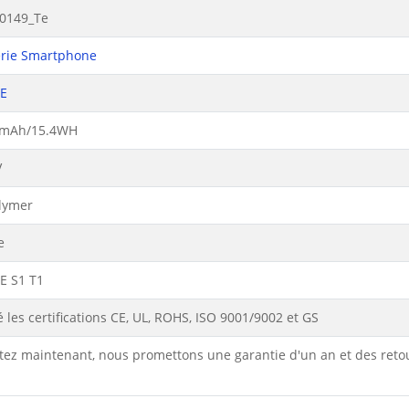
0149_Te
erie Smartphone
E
mAh/15.4WH
V
olymer
e
 S1 T1
 les certifications CE, UL, ROHS, ISO 9001/9002 et GS
tez maintenant, nous promettons une garantie d'un an et des reto