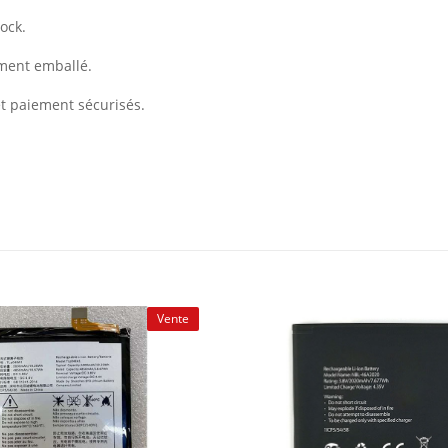
ock.
ement emballé.
et paiement sécurisés.
Vente