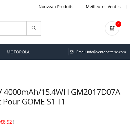
Nouveau Produits
Meilleures Ventes
0
MOTOROLA
Email: info@ventebatterie.com
V 4000mAh/15.4WH GM2017D07A
t Pour GOME S1 T1
é
€8.52
!