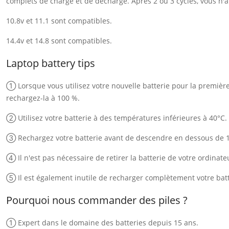
complets de charge et de décharge. Après 2 ou 3 cycles, vous n'au
10.8v et 11.1 sont compatibles.
14.4v et 14.8 sont compatibles.
Laptop battery tips
① Lorsque vous utilisez votre nouvelle batterie pour la première f
rechargez-la à 100 %.
② Utilisez votre batterie à des températures inférieures à 40°C.
③ Rechargez votre batterie avant de descendre en dessous de 
④ Il n'est pas nécessaire de retirer la batterie de votre ordinate
⑤ Il est également inutile de recharger complètement votre batt
Pourquoi nous commander des piles ?
① Expert dans le domaine des batteries depuis 15 ans.