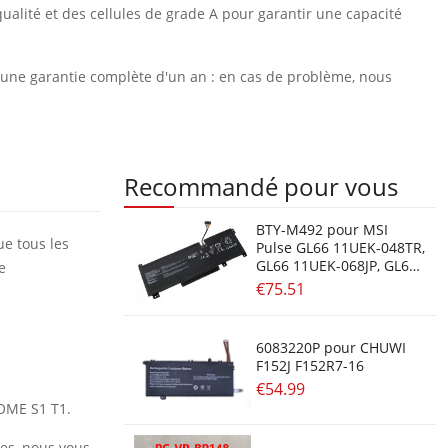
ualité et des cellules de grade A pour garantir une capacité
et une garantie complète d'un an : en cas de problème, nous
Recommandé pour vous
BTY-M492 pour MSI
ue tous les
Pulse GL66 11UEK-048TR,
GL66 11UEK-068JP, GL66
e
11UEK-009TW, GL66
€75.51
11UEK-008FR, GL66
11UEK-034
6083220P pour CHUWI
F152J F152R7-16
€54.99
GOME S1 T1.
res, nous vous