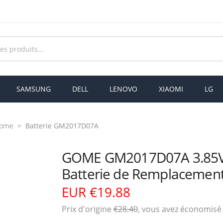
SAMSUNG
DELL
LENOVO
XIAOMI
LG
Gome
Batterie GM2017D07A
GOME GM2017D07A 3.85
Batterie de Remplacemen
EUR €19.88
Prix ​​d'origine
€28.40
, vous avez économis