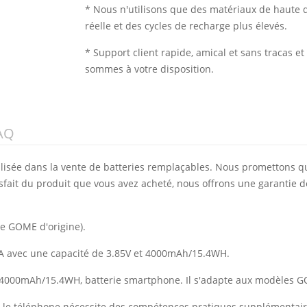
* Nous n'utilisons que des matériaux de haute q
réelle et des cycles de recharge plus élevés.
* Support client rapide, amical et sans tracas 
sommes à votre disposition.
AQ
alisée dans la vente de batteries remplaçables. Nous promettons q
isfait du produit que vous avez acheté, nous offrons une garantie d
ie GOME d'origine).
A avec une capacité de 3.85V et 4000mAh/15.4WH.
de 4000mAh/15.4WH, batterie smartphone. Il s'adapte aux modèles 
vec le téléphone nécessite des compétences pratiques supplémentai