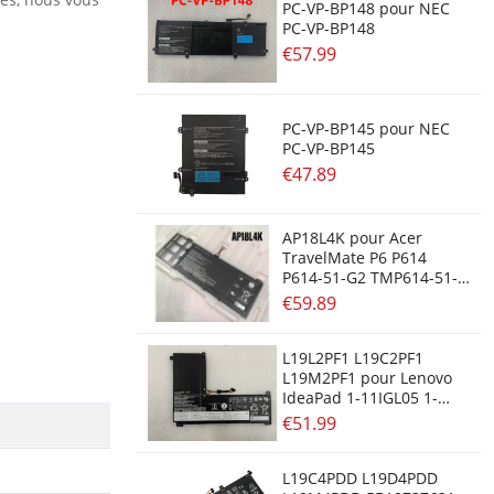
PC-VP-BP148 pour NEC
PC-VP-BP148
€57.99
PC-VP-BP145 pour NEC
PC-VP-BP145
€47.89
AP18L4K pour Acer
TravelMate P6 P614
P614-51-G2 TMP614-51-
G2
€59.89
L19L2PF1 L19C2PF1
L19M2PF1 pour Lenovo
IdeaPad 1-11IGL05 1-
14IGL05
€51.99
L19C4PDD L19D4PDD